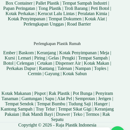
Box Container
|
Pallet Plastik
|
Tempat Sampah Industri
|
Papan Peringatan
|
Tong Plastik
|
Troli Barang
|
Peti Botol
|
Kotak Perkakas
|
Kerucut Lalu Lintas
|
Peralatan Kimia
|
Kotak Penyimpanan
|
Tempat Dokumen
|
Kotak Alat
|
Perlengkapan Unggas
|
Road Barrier
Perlengkapan Plastik Rumah
Ember
|
Baskom
|
Keranjang
|
Kotak Penyimpanan
|
Meja
|
Kursi
|
Lemari
|
Piring
|
Gelas
|
Pengki
|
Tempat Sampah
|
Botol
|
Celengan
|
Cetakan
|
Dispenser Air
|
Kotak Makan
|
Perkakas Dapur
|
Rantang
|
Talenan
|
Nampan
|
Toples
|
Cermin
|
Gayung
|
Kotak Sabun
Kotak Makanan
|
Pispot
|
Rak Plastik
|
Pot Bunga
|
Penyiram
Tanaman
|
Gantungan
|
Sapu
|
Alat Pel
|
Semprotan
|
Jerigen
|
Tempat Sendok
|
Tempat Bumbu
|
Tudung Saji
|
Hanger
|
Kantong Sampah
|
Tray Telur
|
Tempat Sikat Gigi
|
Keranjang
Pakaian
|
Bak Mandi Bayi
|
Drawer
|
Teko
|
Termos
|
Rak
Sepatu
Copyright © 2026 - Raja Plastik Indonesia