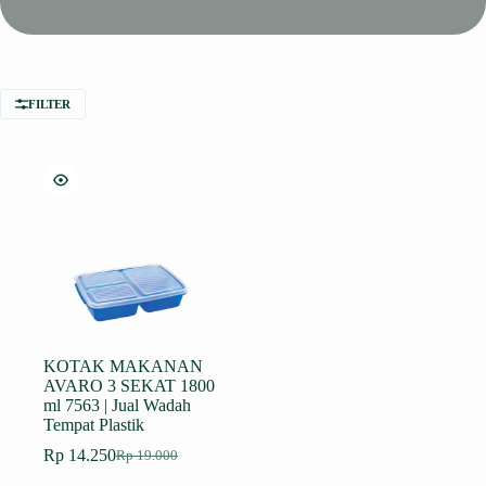
FILTER
KOTAK MAKANAN
AVARO 3 SEKAT 1800
ml 7563 | Jual Wadah
Tempat Plastik
Rp
14.250
Rp
19.000
Harga
Harga
aslinya
saat