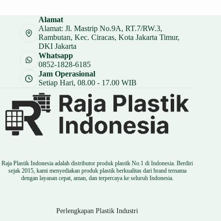
adalah:
ini
Rp 19.000.
adalah:
Alamat
Rp 14.250.
Alamat: Jl. Mastrip No.9A, RT.7/RW.3,
Rambutan, Kec. Ciracas, Kota Jakarta Timur,
DKI Jakarta
Whatsapp
0852-1828-6185
Jam Operasional
Setiap Hari, 08.00 - 17.00 WIB
Raja Plastik Indonesia adalah distributor produk plastik No.1 di Indonesia. Berdiri
sejak 2015, kami menyediakan produk plastik berkualitas dari brand ternama
dengan layanan cepat, aman, dan terpercaya ke seluruh Indonesia.
Perlengkapan Plastik Industri