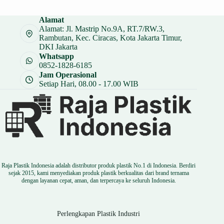
adalah:
ini
Rp 7.000.
adalah:
Alamat
Rp 5.250.
Alamat: Jl. Mastrip No.9A, RT.7/RW.3,
Rambutan, Kec. Ciracas, Kota Jakarta Timur,
DKI Jakarta
Whatsapp
0852-1828-6185
Jam Operasional
Setiap Hari, 08.00 - 17.00 WIB
Raja Plastik Indonesia adalah distributor produk plastik No.1 di Indonesia. Berdiri
sejak 2015, kami menyediakan produk plastik berkualitas dari brand ternama
dengan layanan cepat, aman, dan terpercaya ke seluruh Indonesia.
Perlengkapan Plastik Industri