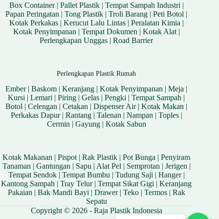
Box Container
|
Pallet Plastik
|
Tempat Sampah Industri
|
Papan Peringatan
|
Tong Plastik
|
Troli Barang
|
Peti Botol
|
Kotak Perkakas
|
Kerucut Lalu Lintas
|
Peralatan Kimia
|
Kotak Penyimpanan
|
Tempat Dokumen
|
Kotak Alat
|
Perlengkapan Unggas
|
Road Barrier
Perlengkapan Plastik Rumah
Ember
|
Baskom
|
Keranjang
|
Kotak Penyimpanan
|
Meja
|
Kursi
|
Lemari
|
Piring
|
Gelas
|
Pengki
|
Tempat Sampah
|
Botol
|
Celengan
|
Cetakan
|
Dispenser Air
|
Kotak Makan
|
Perkakas Dapur
|
Rantang
|
Talenan
|
Nampan
|
Toples
|
Cermin
|
Gayung
|
Kotak Sabun
Kotak Makanan
|
Pispot
|
Rak Plastik
|
Pot Bunga
|
Penyiram
Tanaman
|
Gantungan
|
Sapu
|
Alat Pel
|
Semprotan
|
Jerigen
|
Tempat Sendok
|
Tempat Bumbu
|
Tudung Saji
|
Hanger
|
Kantong Sampah
|
Tray Telur
|
Tempat Sikat Gigi
|
Keranjang
Pakaian
|
Bak Mandi Bayi
|
Drawer
|
Teko
|
Termos
|
Rak
Sepatu
Copyright © 2026 - Raja Plastik Indonesia