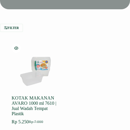
FILTER
KOTAK MAKANAN
AVARO 1000 ml 7610 |
Jual Wadah Tempat
Plastik
Rp
5.250
Rp
7.000
Harga
Harga
aslinya
saat