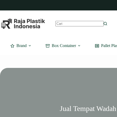
Skip
to
content
No
results
Brand
Box Container
Pallet Pla
Jual Tempat Wadah 