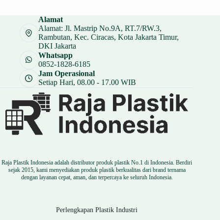
adalah:
ini
Rp 19.000.
adalah:
Alamat
Rp 14.250.
Alamat: Jl. Mastrip No.9A, RT.7/RW.3,
Rambutan, Kec. Ciracas, Kota Jakarta Timur,
DKI Jakarta
Whatsapp
0852-1828-6185
Jam Operasional
Setiap Hari, 08.00 - 17.00 WIB
Raja Plastik Indonesia adalah distributor produk plastik No.1 di Indonesia. Berdiri
sejak 2015, kami menyediakan produk plastik berkualitas dari brand ternama
dengan layanan cepat, aman, dan terpercaya ke seluruh Indonesia.
Perlengkapan Plastik Industri