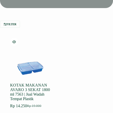
FILTER
KOTAK MAKANAN
AVARO 3 SEKAT 1800
ml 7563 | Jual Wadah
Tempat Plastik
Rp
14.250
Rp
19.000
Harga
Harga
aslinya
saat