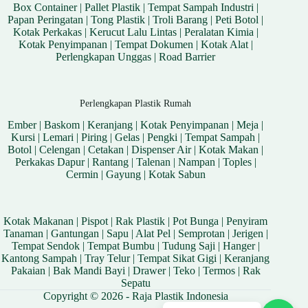
Box Container
|
Pallet Plastik
|
Tempat Sampah Industri
|
Papan Peringatan
|
Tong Plastik
|
Troli Barang
|
Peti Botol
|
Kotak Perkakas
|
Kerucut Lalu Lintas
|
Peralatan Kimia
|
Kotak Penyimpanan
|
Tempat Dokumen
|
Kotak Alat
|
Perlengkapan Unggas
|
Road Barrier
Perlengkapan Plastik Rumah
Ember
|
Baskom
|
Keranjang
|
Kotak Penyimpanan
|
Meja
|
Kursi
|
Lemari
|
Piring
|
Gelas
|
Pengki
|
Tempat Sampah
|
Botol
|
Celengan
|
Cetakan
|
Dispenser Air
|
Kotak Makan
|
Perkakas Dapur
|
Rantang
|
Talenan
|
Nampan
|
Toples
|
Cermin
|
Gayung
|
Kotak Sabun
Kotak Makanan
|
Pispot
|
Rak Plastik
|
Pot Bunga
|
Penyiram
Tanaman
|
Gantungan
|
Sapu
|
Alat Pel
|
Semprotan
|
Jerigen
|
Tempat Sendok
|
Tempat Bumbu
|
Tudung Saji
|
Hanger
|
Kantong Sampah
|
Tray Telur
|
Tempat Sikat Gigi
|
Keranjang
Pakaian
|
Bak Mandi Bayi
|
Drawer
|
Teko
|
Termos
|
Rak
Sepatu
Copyright © 2026 - Raja Plastik Indonesia