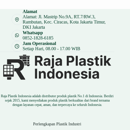
adalah:
ini
Rp 23.000.
adalah:
Alamat
Rp 17.250.
Alamat: Jl. Mastrip No.9A, RT.7/RW.3,
Rambutan, Kec. Ciracas, Kota Jakarta Timur,
DKI Jakarta
Whatsapp
0852-1828-6185
Jam Operasional
Setiap Hari, 08.00 - 17.00 WIB
Raja Plastik Indonesia adalah distributor produk plastik No.1 di Indonesia. Berdiri
sejak 2015, kami menyediakan produk plastik berkualitas dari brand ternama
dengan layanan cepat, aman, dan terpercaya ke seluruh Indonesia.
Perlengkapan Plastik Industri