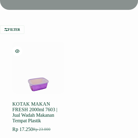
FILTER
KOTAK MAKAN
FRESH 2000ml 7603 |
Jual Wadah Makanan
Tempat Plastik
Rp
17.250
Rp
23.000
Harga
Harga
aslinya
saat