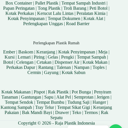
Box Container
|
Pallet Plastik
|
Tempat Sampah Industri
|
Papan Peringatan
|
Tong Plastik
|
Troli Barang
|
Peti Botol
|
Kotak Perkakas
|
Kerucut Lalu Lintas
|
Peralatan Kimia
|
Kotak Penyimpanan
|
Tempat Dokumen
|
Kotak Alat
|
Perlengkapan Unggas
|
Road Barrier
Perlengkapan Plastik Rumah
Ember
|
Baskom
|
Keranjang
|
Kotak Penyimpanan
|
Meja
|
Kursi
|
Lemari
|
Piring
|
Gelas
|
Pengki
|
Tempat Sampah
|
Botol
|
Celengan
|
Cetakan
|
Dispenser Air
|
Kotak Makan
|
Perkakas Dapur
|
Rantang
|
Talenan
|
Nampan
|
Toples
|
Cermin
|
Gayung
|
Kotak Sabun
Kotak Makanan
|
Pispot
|
Rak Plastik
|
Pot Bunga
|
Penyiram
Tanaman
|
Gantungan
|
Sapu
|
Alat Pel
|
Semprotan
|
Jerigen
|
Tempat Sendok
|
Tempat Bumbu
|
Tudung Saji
|
Hanger
|
Kantong Sampah
|
Tray Telur
|
Tempat Sikat Gigi
|
Keranjang
Pakaian
|
Bak Mandi Bayi
|
Drawer
|
Teko
|
Termos
|
Rak
Sepatu
Copyright © 2026 - Raja Plastik Indonesia