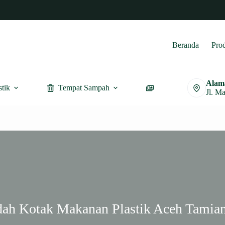
Beranda
Pro
Alam
stik
Tempat Sampah
Furnitur
Jl. M
dah Kotak Makanan Plastik Aceh Tamian