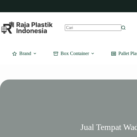
Skip
to
content
No
results
Brand
Box Container
Pallet Pla
Jual Tempat Wa