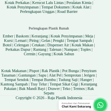
Kotak Perkakas
|
Kerucut Lalu Lintas
|
Peralatan Kimia
|
Kotak Penyimpanan
|
Tempat Dokumen
|
Kotak Alat
|
Perlengkapan Unggas
|
Road Barrier
Perlengkapan Plastik Rumah
Ember
|
Baskom
|
Keranjang
|
Kotak Penyimpanan
|
Meja
|
Kursi
|
Lemari
|
Piring
|
Gelas
|
Pengki
|
Tempat Sampah
|
Botol
|
Celengan
|
Cetakan
|
Dispenser Air
|
Kotak Makan
|
Perkakas Dapur
|
Rantang
|
Talenan
|
Nampan
|
Toples
|
Cermin
|
Gayung
|
Kotak Sabun
Kotak Makanan
|
Pispot
|
Rak Plastik
|
Pot Bunga
|
Penyiram
Tanaman
|
Gantungan
|
Sapu
|
Alat Pel
|
Semprotan
|
Jerigen
|
Tempat Sendok
|
Tempat Bumbu
|
Tudung Saji
|
Hanger
|
Kantong Sampah
|
Tray Telur
|
Tempat Sikat Gigi
|
Keranjang
Pakaian
|
Bak Mandi Bayi
|
Drawer
|
Teko
|
Termos
|
Rak
Sepatu
Copyright © 2026 - Raja Plastik Indonesia
Konsultasi dan Pemesanan
Chat Kami Sekarang