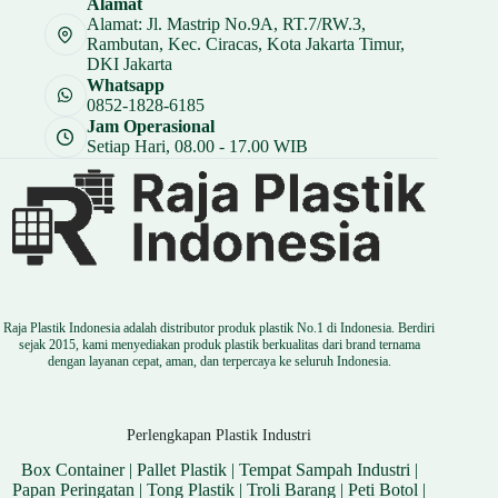
Alamat
Rp 317.250.
Alamat: Jl. Mastrip No.9A, RT.7/RW.3,
Rambutan, Kec. Ciracas, Kota Jakarta Timur,
DKI Jakarta
Whatsapp
0852-1828-6185
Jam Operasional
Setiap Hari, 08.00 - 17.00 WIB
Raja Plastik Indonesia adalah distributor produk plastik No.1 di Indonesia. Berdiri
sejak 2015, kami menyediakan produk plastik berkualitas dari brand ternama
dengan layanan cepat, aman, dan terpercaya ke seluruh Indonesia.
Perlengkapan Plastik Industri
Box Container
|
Pallet Plastik
|
Tempat Sampah Industri
|
Papan Peringatan
|
Tong Plastik
|
Troli Barang
|
Peti Botol
|