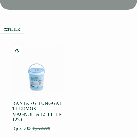
FILTER
RANTANG TUNGGAL
THERMOS
MAGNOLIA 1.5 LITER
1239
Rp
21.000
Rp
28.000
Harga
Harga
aslinya
saat