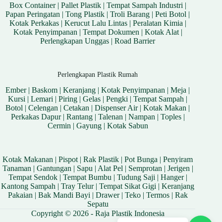
Box Container
|
Pallet Plastik
|
Tempat Sampah Industri
|
Papan Peringatan
|
Tong Plastik
|
Troli Barang
|
Peti Botol
|
Kotak Perkakas
|
Kerucut Lalu Lintas
|
Peralatan Kimia
|
Kotak Penyimpanan
|
Tempat Dokumen
|
Kotak Alat
|
Perlengkapan Unggas
|
Road Barrier
Perlengkapan Plastik Rumah
Ember
|
Baskom
|
Keranjang
|
Kotak Penyimpanan
|
Meja
|
Kursi
|
Lemari
|
Piring
|
Gelas
|
Pengki
|
Tempat Sampah
|
Botol
|
Celengan
|
Cetakan
|
Dispenser Air
|
Kotak Makan
|
Perkakas Dapur
|
Rantang
|
Talenan
|
Nampan
|
Toples
|
Cermin
|
Gayung
|
Kotak Sabun
Kotak Makanan
|
Pispot
|
Rak Plastik
|
Pot Bunga
|
Penyiram
Tanaman
|
Gantungan
|
Sapu
|
Alat Pel
|
Semprotan
|
Jerigen
|
Tempat Sendok
|
Tempat Bumbu
|
Tudung Saji
|
Hanger
|
Kantong Sampah
|
Tray Telur
|
Tempat Sikat Gigi
|
Keranjang
Pakaian
|
Bak Mandi Bayi
|
Drawer
|
Teko
|
Termos
|
Rak
Sepatu
Copyright © 2026 - Raja Plastik Indonesia