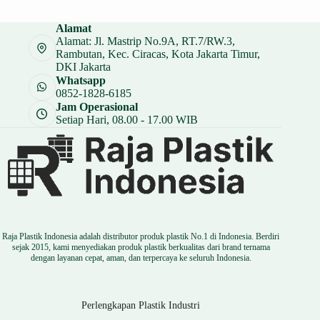
adalah:
ini
Rp 28.000.
adalah:
Alamat
Rp 21.000.
Alamat: Jl. Mastrip No.9A, RT.7/RW.3,
Rambutan, Kec. Ciracas, Kota Jakarta Timur,
DKI Jakarta
Whatsapp
0852-1828-6185
Jam Operasional
Setiap Hari, 08.00 - 17.00 WIB
Raja Plastik Indonesia adalah distributor produk plastik No.1 di Indonesia. Berdiri
sejak 2015, kami menyediakan produk plastik berkualitas dari brand ternama
dengan layanan cepat, aman, dan terpercaya ke seluruh Indonesia.
Perlengkapan Plastik Industri