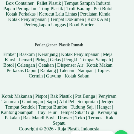
Box Container
|
Pallet Plastik
|
Tempat Sampah Industri
|
Papan Peringatan
|
Tong Plastik
|
Troli Barang
|
Peti Botol
|
Kotak Perkakas
|
Kerucut Lalu Lintas
|
Peralatan Kimia
|
Kotak Penyimpanan
|
Tempat Dokumen
|
Kotak Alat
|
Perlengkapan Unggas
|
Road Barrier
Perlengkapan Plastik Rumah
Ember
|
Baskom
|
Keranjang
|
Kotak Penyimpanan
|
Meja
|
Kursi
|
Lemari
|
Piring
|
Gelas
|
Pengki
|
Tempat Sampah
|
Botol
|
Celengan
|
Cetakan
|
Dispenser Air
|
Kotak Makan
|
Perkakas Dapur
|
Rantang
|
Talenan
|
Nampan
|
Toples
|
Cermin
|
Gayung
|
Kotak Sabun
Kotak Makanan
|
Pispot
|
Rak Plastik
|
Pot Bunga
|
Penyiram
Tanaman
|
Gantungan
|
Sapu
|
Alat Pel
|
Semprotan
|
Jerigen
|
Tempat Sendok
|
Tempat Bumbu
|
Tudung Saji
|
Hanger
|
Kantong Sampah
|
Tray Telur
|
Tempat Sikat Gigi
|
Keranjang
Pakaian
|
Bak Mandi Bayi
|
Drawer
|
Teko
|
Termos
|
Rak
Sepatu
Copyright © 2026 - Raja Plastik Indonesia