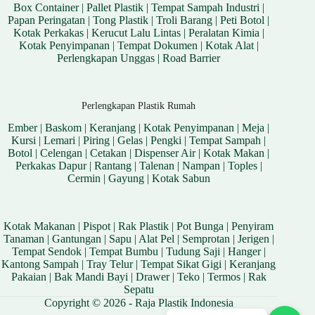
Box Container
|
Pallet Plastik
|
Tempat Sampah Industri
|
Papan Peringatan
|
Tong Plastik
|
Troli Barang
|
Peti Botol
|
Kotak Perkakas
|
Kerucut Lalu Lintas
|
Peralatan Kimia
|
Kotak Penyimpanan
|
Tempat Dokumen
|
Kotak Alat
|
Perlengkapan Unggas
|
Road Barrier
Perlengkapan Plastik Rumah
Ember
|
Baskom
|
Keranjang
|
Kotak Penyimpanan
|
Meja
|
Kursi
|
Lemari
|
Piring
|
Gelas
|
Pengki
|
Tempat Sampah
|
Botol
|
Celengan
|
Cetakan
|
Dispenser Air
|
Kotak Makan
|
Perkakas Dapur
|
Rantang
|
Talenan
|
Nampan
|
Toples
|
Cermin
|
Gayung
|
Kotak Sabun
Kotak Makanan
|
Pispot
|
Rak Plastik
|
Pot Bunga
|
Penyiram
Tanaman
|
Gantungan
|
Sapu
|
Alat Pel
|
Semprotan
|
Jerigen
|
Tempat Sendok
|
Tempat Bumbu
|
Tudung Saji
|
Hanger
|
Kantong Sampah
|
Tray Telur
|
Tempat Sikat Gigi
|
Keranjang
Pakaian
|
Bak Mandi Bayi
|
Drawer
|
Teko
|
Termos
|
Rak
Sepatu
Copyright © 2026 - Raja Plastik Indonesia