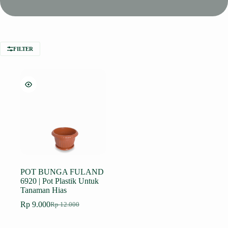
FILTER
POT BUNGA FULAND
6920 | Pot Plastik Untuk
Tanaman Hias
Rp
9.000
Rp
12.000
Harga
Harga
aslinya
saat
adalah:
ini