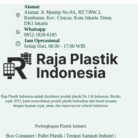
Rp 12.000.
adalah:
Alamat
Rp 9.000.
Alamat: Jl. Mastrip No.9A, RT.7/RW.3,
Rambutan, Kec. Ciracas, Kota Jakarta Timur,
DKI Jakarta
Whatsapp
0852-1828-6185
Jam Operasional
Setiap Hari, 08.00 - 17.00 WIB
Raja Plastik Indonesia adalah distributor produk plastik No.1 di Indonesia. Berdiri
sejak 2015, kami menyediakan produk plastik berkualitas dari brand ternama
dengan layanan cepat, aman, dan terpercaya ke seluruh Indonesia.
Perlengkapan Plastik Industri
Box Container
|
Pallet Plastik
|
Tempat Sampah Industri
|