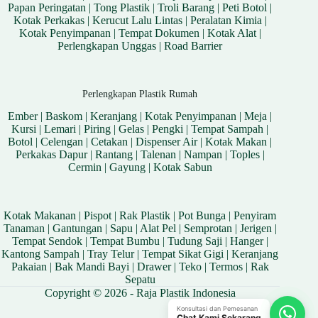
Papan Peringatan
|
Tong Plastik
|
Troli Barang
|
Peti Botol
|
Kotak Perkakas
|
Kerucut Lalu Lintas
|
Peralatan Kimia
|
Kotak Penyimpanan
|
Tempat Dokumen
|
Kotak Alat
|
Perlengkapan Unggas
|
Road Barrier
Perlengkapan Plastik Rumah
Ember
|
Baskom
|
Keranjang
|
Kotak Penyimpanan
|
Meja
|
Kursi
|
Lemari
|
Piring
|
Gelas
|
Pengki
|
Tempat Sampah
|
Botol
|
Celengan
|
Cetakan
|
Dispenser Air
|
Kotak Makan
|
Perkakas Dapur
|
Rantang
|
Talenan
|
Nampan
|
Toples
|
Cermin
|
Gayung
|
Kotak Sabun
Kotak Makanan
|
Pispot
|
Rak Plastik
|
Pot Bunga
|
Penyiram
Tanaman
|
Gantungan
|
Sapu
|
Alat Pel
|
Semprotan
|
Jerigen
|
Tempat Sendok
|
Tempat Bumbu
|
Tudung Saji
|
Hanger
|
Kantong Sampah
|
Tray Telur
|
Tempat Sikat Gigi
|
Keranjang
Pakaian
|
Bak Mandi Bayi
|
Drawer
|
Teko
|
Termos
|
Rak
Sepatu
Copyright © 2026 - Raja Plastik Indonesia
Konsultasi dan Pemesanan
Chat Kami Sekarang