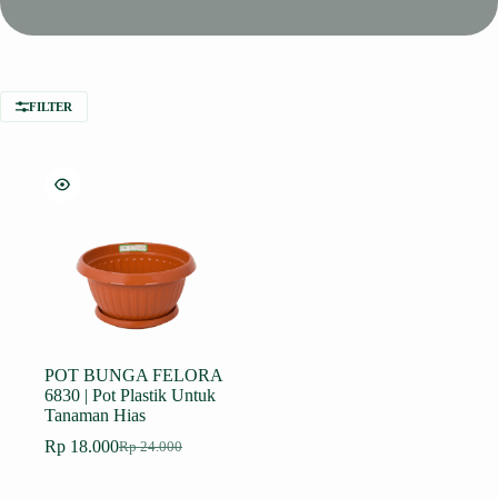
FILTER
POT BUNGA FELORA
6830 | Pot Plastik Untuk
Tanaman Hias
Rp
18.000
Rp
24.000
Harga
Harga
aslinya
saat
adalah:
ini