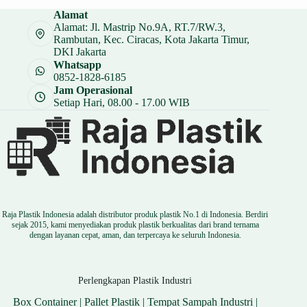
Rp 24.000.
adalah:
Alamat
Rp 18.000.
Alamat: Jl. Mastrip No.9A, RT.7/RW.3,
Rambutan, Kec. Ciracas, Kota Jakarta Timur,
DKI Jakarta
Whatsapp
0852-1828-6185
Jam Operasional
Setiap Hari, 08.00 - 17.00 WIB
Raja Plastik Indonesia adalah distributor produk plastik No.1 di Indonesia. Berdiri
sejak 2015, kami menyediakan produk plastik berkualitas dari brand ternama
dengan layanan cepat, aman, dan terpercaya ke seluruh Indonesia.
Perlengkapan Plastik Industri
Box Container
|
Pallet Plastik
|
Tempat Sampah Industri
|