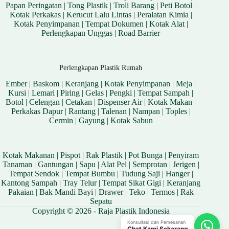
Papan Peringatan
|
Tong Plastik
|
Troli Barang
|
Peti Botol
|
Kotak Perkakas
|
Kerucut Lalu Lintas
|
Peralatan Kimia
|
Kotak Penyimpanan
|
Tempat Dokumen
|
Kotak Alat
|
Perlengkapan Unggas
|
Road Barrier
Perlengkapan Plastik Rumah
Ember
|
Baskom
|
Keranjang
|
Kotak Penyimpanan
|
Meja
|
Kursi
|
Lemari
|
Piring
|
Gelas
|
Pengki
|
Tempat Sampah
|
Botol
|
Celengan
|
Cetakan
|
Dispenser Air
|
Kotak Makan
|
Perkakas Dapur
|
Rantang
|
Talenan
|
Nampan
|
Toples
|
Cermin
|
Gayung
|
Kotak Sabun
Kotak Makanan
|
Pispot
|
Rak Plastik
|
Pot Bunga
|
Penyiram
Tanaman
|
Gantungan
|
Sapu
|
Alat Pel
|
Semprotan
|
Jerigen
|
Tempat Sendok
|
Tempat Bumbu
|
Tudung Saji
|
Hanger
|
Kantong Sampah
|
Tray Telur
|
Tempat Sikat Gigi
|
Keranjang
Pakaian
|
Bak Mandi Bayi
|
Drawer
|
Teko
|
Termos
|
Rak
Sepatu
Copyright © 2026 - Raja Plastik Indonesia
Konsultasi dan Pemesanan
Chat Kami Sekarang