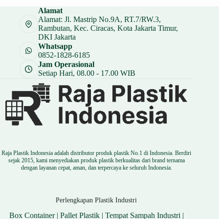
Rp 17.000.
adalah:
Alamat
Rp 12.750.
Alamat: Jl. Mastrip No.9A, RT.7/RW.3,
Rambutan, Kec. Ciracas, Kota Jakarta Timur,
DKI Jakarta
Whatsapp
0852-1828-6185
Jam Operasional
Setiap Hari, 08.00 - 17.00 WIB
Raja Plastik Indonesia adalah distributor produk plastik No.1 di Indonesia. Berdiri
sejak 2015, kami menyediakan produk plastik berkualitas dari brand ternama
dengan layanan cepat, aman, dan terpercaya ke seluruh Indonesia.
Perlengkapan Plastik Industri
Box Container
|
Pallet Plastik
|
Tempat Sampah Industri
|