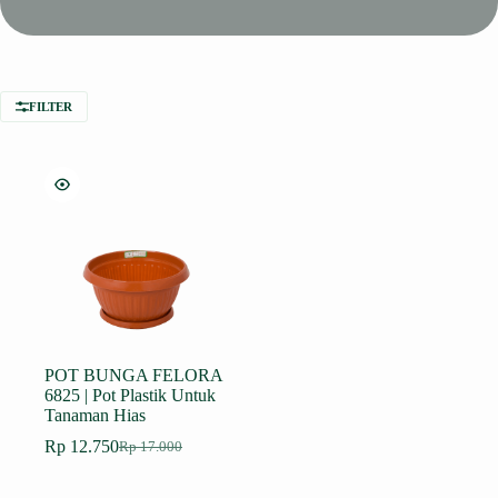
FILTER
POT BUNGA FELORA
6825 | Pot Plastik Untuk
Tanaman Hias
Rp
12.750
Rp
17.000
Harga
Harga
aslinya
saat
adalah:
ini