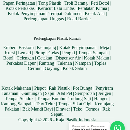
Papan Peringatan
|
Tong Plastik
|
Troli Barang
|
Peti Botol
|
Kotak Perkakas
|
Kerucut Lalu Lintas
|
Peralatan Kimia
|
Kotak Penyimpanan
|
Tempat Dokumen
|
Kotak Alat
|
Perlengkapan Unggas
|
Road Barrier
Perlengkapan Plastik Rumah
Ember
|
Baskom
|
Keranjang
|
Kotak Penyimpanan
|
Meja
|
Kursi
|
Lemari
|
Piring
|
Gelas
|
Pengki
|
Tempat Sampah
|
Botol
|
Celengan
|
Cetakan
|
Dispenser Air
|
Kotak Makan
|
Perkakas Dapur
|
Rantang
|
Talenan
|
Nampan
|
Toples
|
Cermin
|
Gayung
|
Kotak Sabun
Kotak Makanan
|
Pispot
|
Rak Plastik
|
Pot Bunga
|
Penyiram
Tanaman
|
Gantungan
|
Sapu
|
Alat Pel
|
Semprotan
|
Jerigen
|
Tempat Sendok
|
Tempat Bumbu
|
Tudung Saji
|
Hanger
|
Kantong Sampah
|
Tray Telur
|
Tempat Sikat Gigi
|
Keranjang
Pakaian
|
Bak Mandi Bayi
|
Drawer
|
Teko
|
Termos
|
Rak
Sepatu
Copyright © 2026 - Raja Plastik Indonesia
Konsultasi dan Pemesanan
Chat Kami Sekarang