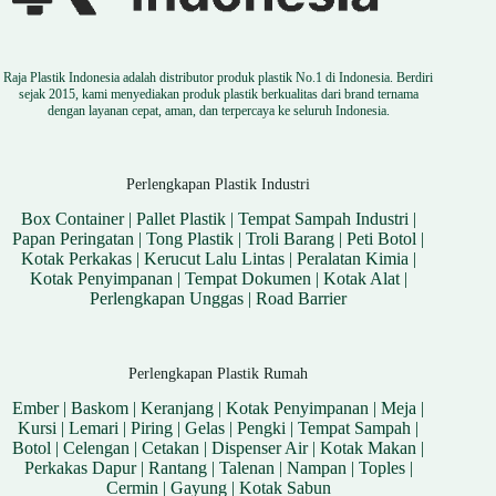
Raja Plastik Indonesia adalah distributor produk plastik No.1 di Indonesia. Berdiri
sejak 2015, kami menyediakan produk plastik berkualitas dari brand ternama
dengan layanan cepat, aman, dan terpercaya ke seluruh Indonesia.
Perlengkapan Plastik Industri
Box Container
|
Pallet Plastik
|
Tempat Sampah Industri
|
Papan Peringatan
|
Tong Plastik
|
Troli Barang
|
Peti Botol
|
Kotak Perkakas
|
Kerucut Lalu Lintas
|
Peralatan Kimia
|
Kotak Penyimpanan
|
Tempat Dokumen
|
Kotak Alat
|
Perlengkapan Unggas
|
Road Barrier
Perlengkapan Plastik Rumah
Ember
|
Baskom
|
Keranjang
|
Kotak Penyimpanan
|
Meja
|
Kursi
|
Lemari
|
Piring
|
Gelas
|
Pengki
|
Tempat Sampah
|
Botol
|
Celengan
|
Cetakan
|
Dispenser Air
|
Kotak Makan
|
Perkakas Dapur
|
Rantang
|
Talenan
|
Nampan
|
Toples
|
Cermin
|
Gayung
|
Kotak Sabun