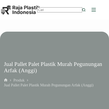
Skip
to
content
No
results
Jual Pallet Palet Plastik Murah Pegunungan
Arfak (Anggi)
Produk
Home
Jual Pallet Palet Plastik Murah Pegunungan Arfak (Anggi)