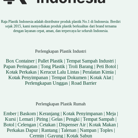
Raja Plastik Indonesia adalah distributor produk plastik No.1 di Indonesia. Berdiri
sejak 2015, kami menyediakan produk plastik berkualitas dari brand ternama
dengan layanan cepat, aman, dan terpercaya ke seluruh Indonesia.
Perlengkapan Plastik Industri
Box Container
|
Pallet Plastik
|
Tempat Sampah Industri
|
Papan Peringatan
|
Tong Plastik
|
Troli Barang
|
Peti Botol
|
Kotak Perkakas
|
Kerucut Lalu Lintas
|
Peralatan Kimia
|
Kotak Penyimpanan
|
Tempat Dokumen
|
Kotak Alat
|
Perlengkapan Unggas
|
Road Barrier
Perlengkapan Plastik Rumah
Ember
|
Baskom
|
Keranjang
|
Kotak Penyimpanan
|
Meja
|
Kursi
|
Lemari
|
Piring
|
Gelas
|
Pengki
|
Tempat Sampah
|
Botol
|
Celengan
|
Cetakan
|
Dispenser Air
|
Kotak Makan
|
Perkakas Dapur
|
Rantang
|
Talenan
|
Nampan
|
Toples
|
Cermin
|
Gayung
|
Kotak Sabun