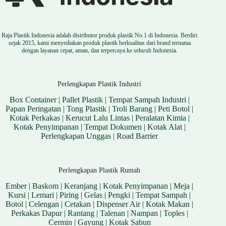
Raja Plastik Indonesia adalah distributor produk plastik No.1 di Indonesia. Berdiri
sejak 2015, kami menyediakan produk plastik berkualitas dari brand ternama
dengan layanan cepat, aman, dan terpercaya ke seluruh Indonesia.
Perlengkapan Plastik Industri
Box Container
|
Pallet Plastik
|
Tempat Sampah Industri
|
Papan Peringatan
|
Tong Plastik
|
Troli Barang
|
Peti Botol
|
Kotak Perkakas
|
Kerucut Lalu Lintas
|
Peralatan Kimia
|
Kotak Penyimpanan
|
Tempat Dokumen
|
Kotak Alat
|
Perlengkapan Unggas
|
Road Barrier
Perlengkapan Plastik Rumah
Ember
|
Baskom
|
Keranjang
|
Kotak Penyimpanan
|
Meja
|
Kursi
|
Lemari
|
Piring
|
Gelas
|
Pengki
|
Tempat Sampah
|
Botol
|
Celengan
|
Cetakan
|
Dispenser Air
|
Kotak Makan
|
Perkakas Dapur
|
Rantang
|
Talenan
|
Nampan
|
Toples
|
Cermin
|
Gayung
|
Kotak Sabun