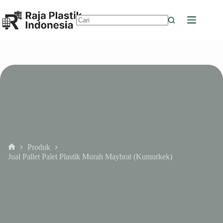
Skip
to
content
No
results
Produk
Home
Jual Pallet Palet Plastik Murah Maybrat (Kumurkek)