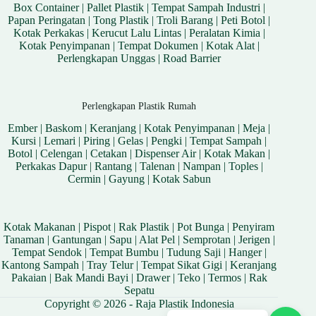
Box Container
|
Pallet Plastik
|
Tempat Sampah Industri
|
Papan Peringatan
|
Tong Plastik
|
Troli Barang
|
Peti Botol
|
Kotak Perkakas
|
Kerucut Lalu Lintas
|
Peralatan Kimia
|
Kotak Penyimpanan
|
Tempat Dokumen
|
Kotak Alat
|
Perlengkapan Unggas
|
Road Barrier
Perlengkapan Plastik Rumah
Ember
|
Baskom
|
Keranjang
|
Kotak Penyimpanan
|
Meja
|
Kursi
|
Lemari
|
Piring
|
Gelas
|
Pengki
|
Tempat Sampah
|
Botol
|
Celengan
|
Cetakan
|
Dispenser Air
|
Kotak Makan
|
Perkakas Dapur
|
Rantang
|
Talenan
|
Nampan
|
Toples
|
Cermin
|
Gayung
|
Kotak Sabun
Kotak Makanan
|
Pispot
|
Rak Plastik
|
Pot Bunga
|
Penyiram
Tanaman
|
Gantungan
|
Sapu
|
Alat Pel
|
Semprotan
|
Jerigen
|
Tempat Sendok
|
Tempat Bumbu
|
Tudung Saji
|
Hanger
|
Kantong Sampah
|
Tray Telur
|
Tempat Sikat Gigi
|
Keranjang
Pakaian
|
Bak Mandi Bayi
|
Drawer
|
Teko
|
Termos
|
Rak
Sepatu
Copyright © 2026 - Raja Plastik Indonesia