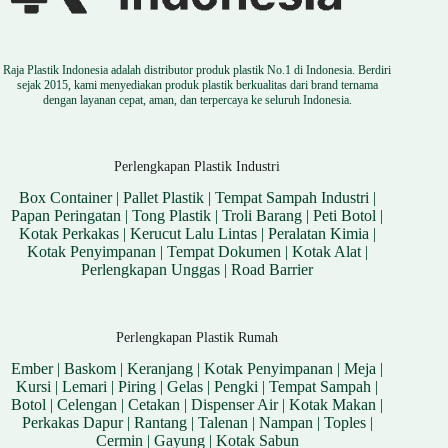
Raja Plastik Indonesia adalah distributor produk plastik No.1 di Indonesia. Berdiri
sejak 2015, kami menyediakan produk plastik berkualitas dari brand ternama
dengan layanan cepat, aman, dan terpercaya ke seluruh Indonesia.
Perlengkapan Plastik Industri
Box Container
|
Pallet Plastik
|
Tempat Sampah Industri
|
Papan Peringatan
|
Tong Plastik
|
Troli Barang
|
Peti Botol
|
Kotak Perkakas
|
Kerucut Lalu Lintas
|
Peralatan Kimia
|
Kotak Penyimpanan
|
Tempat Dokumen
|
Kotak Alat
|
Perlengkapan Unggas
|
Road Barrier
Perlengkapan Plastik Rumah
Ember
|
Baskom
|
Keranjang
|
Kotak Penyimpanan
|
Meja
|
Kursi
|
Lemari
|
Piring
|
Gelas
|
Pengki
|
Tempat Sampah
|
Botol
|
Celengan
|
Cetakan
|
Dispenser Air
|
Kotak Makan
|
Perkakas Dapur
|
Rantang
|
Talenan
|
Nampan
|
Toples
|
Cermin
|
Gayung
|
Kotak Sabun