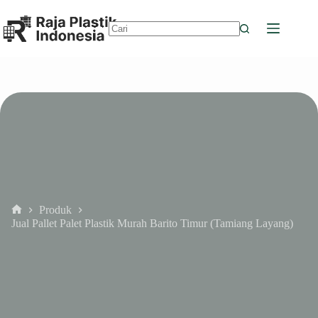
Skip
to
content
No
results
Produk
Home
Jual Pallet Palet Plastik Murah Barito Timur (Tamiang Layang)