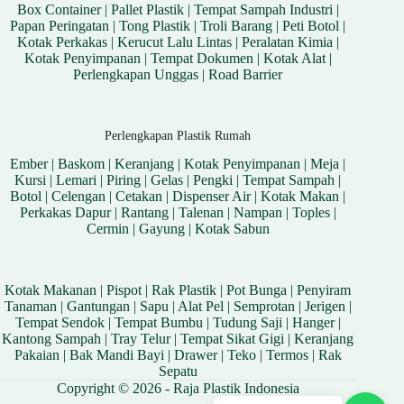
Box Container
|
Pallet Plastik
|
Tempat Sampah Industri
|
Papan Peringatan
|
Tong Plastik
|
Troli Barang
|
Peti Botol
|
Kotak Perkakas
|
Kerucut Lalu Lintas
|
Peralatan Kimia
|
Kotak Penyimpanan
|
Tempat Dokumen
|
Kotak Alat
|
Perlengkapan Unggas
|
Road Barrier
Perlengkapan Plastik Rumah
Ember
|
Baskom
|
Keranjang
|
Kotak Penyimpanan
|
Meja
|
Kursi
|
Lemari
|
Piring
|
Gelas
|
Pengki
|
Tempat Sampah
|
Botol
|
Celengan
|
Cetakan
|
Dispenser Air
|
Kotak Makan
|
Perkakas Dapur
|
Rantang
|
Talenan
|
Nampan
|
Toples
|
Cermin
|
Gayung
|
Kotak Sabun
Kotak Makanan
|
Pispot
|
Rak Plastik
|
Pot Bunga
|
Penyiram
Tanaman
|
Gantungan
|
Sapu
|
Alat Pel
|
Semprotan
|
Jerigen
|
Tempat Sendok
|
Tempat Bumbu
|
Tudung Saji
|
Hanger
|
Kantong Sampah
|
Tray Telur
|
Tempat Sikat Gigi
|
Keranjang
Pakaian
|
Bak Mandi Bayi
|
Drawer
|
Teko
|
Termos
|
Rak
Sepatu
Copyright © 2026 - Raja Plastik Indonesia