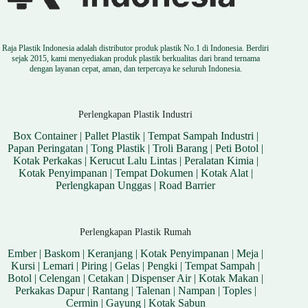
Raja Plastik Indonesia adalah distributor produk plastik No.1 di Indonesia. Berdiri
sejak 2015, kami menyediakan produk plastik berkualitas dari brand ternama
dengan layanan cepat, aman, dan terpercaya ke seluruh Indonesia.
Perlengkapan Plastik Industri
Box Container
|
Pallet Plastik
|
Tempat Sampah Industri
|
Papan Peringatan
|
Tong Plastik
|
Troli Barang
|
Peti Botol
|
Kotak Perkakas
|
Kerucut Lalu Lintas
|
Peralatan Kimia
|
Kotak Penyimpanan
|
Tempat Dokumen
|
Kotak Alat
|
Perlengkapan Unggas
|
Road Barrier
Perlengkapan Plastik Rumah
Ember
|
Baskom
|
Keranjang
|
Kotak Penyimpanan
|
Meja
|
Kursi
|
Lemari
|
Piring
|
Gelas
|
Pengki
|
Tempat Sampah
|
Botol
|
Celengan
|
Cetakan
|
Dispenser Air
|
Kotak Makan
|
Perkakas Dapur
|
Rantang
|
Talenan
|
Nampan
|
Toples
|
Cermin
|
Gayung
|
Kotak Sabun