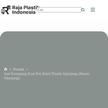
Skip
to
content
No
results
Produk
Home
Jual Keranjang Krat Peti Botol Plastik Sijunjung (Muaro
Sijunjung)