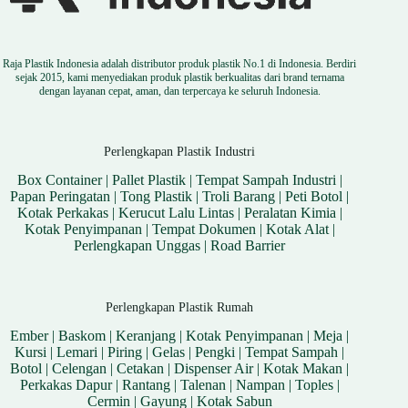
Raja Plastik Indonesia adalah distributor produk plastik No.1 di Indonesia. Berdiri
sejak 2015, kami menyediakan produk plastik berkualitas dari brand ternama
dengan layanan cepat, aman, dan terpercaya ke seluruh Indonesia.
Perlengkapan Plastik Industri
Box Container
|
Pallet Plastik
|
Tempat Sampah Industri
|
Papan Peringatan
|
Tong Plastik
|
Troli Barang
|
Peti Botol
|
Kotak Perkakas
|
Kerucut Lalu Lintas
|
Peralatan Kimia
|
Kotak Penyimpanan
|
Tempat Dokumen
|
Kotak Alat
|
Perlengkapan Unggas
|
Road Barrier
Perlengkapan Plastik Rumah
Ember
|
Baskom
|
Keranjang
|
Kotak Penyimpanan
|
Meja
|
Kursi
|
Lemari
|
Piring
|
Gelas
|
Pengki
|
Tempat Sampah
|
Botol
|
Celengan
|
Cetakan
|
Dispenser Air
|
Kotak Makan
|
Perkakas Dapur
|
Rantang
|
Talenan
|
Nampan
|
Toples
|
Cermin
|
Gayung
|
Kotak Sabun