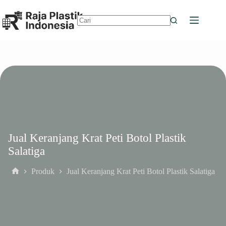
Skip
to
content
No
results
Jual Keranjang Krat Peti Botol Plastik
Salatiga
Produk
Jual Keranjang Krat Peti Botol Plastik Salatiga
Home