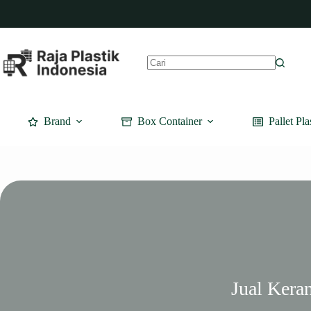
Skip
to
content
No
results
Brand
Box Container
Pallet Pla
Jual Keran