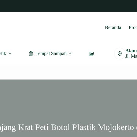
Beranda
Pro
Alam
stik
Tempat Sampah
Furnitur
Jl. M
jang Krat Peti Botol Plastik Mojokerto