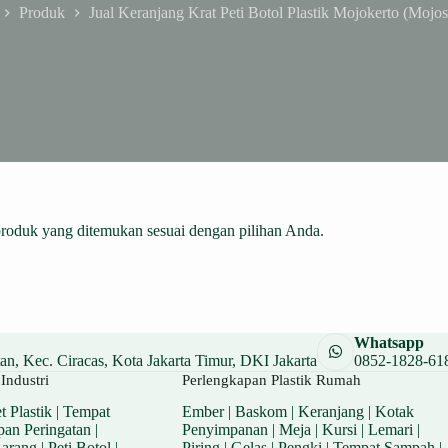
Produk
Jual Keranjang Krat Peti Botol Plastik Mojokerto (Mojos
me
produk yang ditemukan sesuai dengan pilihan Anda.
Whatsapp
n, Kec. Ciracas, Kota Jakarta Timur, DKI Jakarta
0852-1828-61
Industri
Perlengkapan Plastik Rumah
t Plastik
|
Tempat
Ember
|
Baskom
|
Keranjang
|
Kotak
pan Peringatan
|
Penyimpanan
|
Meja
|
Kursi
|
Lemari
|
Barang
|
Peti Botol
|
Piring
|
Gelas
|
Pengki
|
Tempat Sampah
|