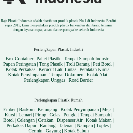
Raja Plastik Indonesia adalah distributor produk plastik No.1 di Indonesia. Berdiri
sejak 2015, kami menyediakan produk plastik berkualitas dari brand ternama
dengan layanan cepat, aman, dan terpercaya ke seluruh Indonesia.
Perlengkapan Plastik Industri
Box Container
|
Pallet Plastik
|
Tempat Sampah Industri
|
Papan Peringatan
|
Tong Plastik
|
Troli Barang
|
Peti Botol
|
Kotak Perkakas
|
Kerucut Lalu Lintas
|
Peralatan Kimia
|
Kotak Penyimpanan
|
Tempat Dokumen
|
Kotak Alat
|
Perlengkapan Unggas
|
Road Barrier
Perlengkapan Plastik Rumah
Ember
|
Baskom
|
Keranjang
|
Kotak Penyimpanan
|
Meja
|
Kursi
|
Lemari
|
Piring
|
Gelas
|
Pengki
|
Tempat Sampah
|
Botol
|
Celengan
|
Cetakan
|
Dispenser Air
|
Kotak Makan
|
Perkakas Dapur
|
Rantang
|
Talenan
|
Nampan
|
Toples
|
Cermin
|
Gayung
|
Kotak Sabun