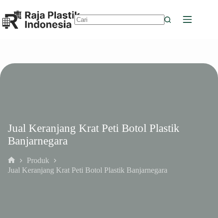
Skip
to
content
No
results
Jual Keranjang Krat Peti Botol Plastik
Banjarnegara
Produk
Home
Jual Keranjang Krat Peti Botol Plastik Banjarnegara