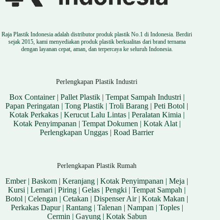
Raja Plastik Indonesia adalah distributor produk plastik No.1 di Indonesia. Berdiri
sejak 2015, kami menyediakan produk plastik berkualitas dari brand ternama
dengan layanan cepat, aman, dan terpercaya ke seluruh Indonesia.
Perlengkapan Plastik Industri
Box Container
|
Pallet Plastik
|
Tempat Sampah Industri
|
Papan Peringatan
|
Tong Plastik
|
Troli Barang
|
Peti Botol
|
Kotak Perkakas
|
Kerucut Lalu Lintas
|
Peralatan Kimia
|
Kotak Penyimpanan
|
Tempat Dokumen
|
Kotak Alat
|
Perlengkapan Unggas
|
Road Barrier
Perlengkapan Plastik Rumah
Ember
|
Baskom
|
Keranjang
|
Kotak Penyimpanan
|
Meja
|
Kursi
|
Lemari
|
Piring
|
Gelas
|
Pengki
|
Tempat Sampah
|
Botol
|
Celengan
|
Cetakan
|
Dispenser Air
|
Kotak Makan
|
Perkakas Dapur
|
Rantang
|
Talenan
|
Nampan
|
Toples
|
Cermin
|
Gayung
|
Kotak Sabun