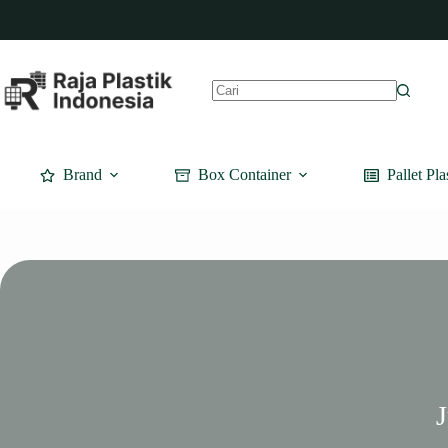
Skip
to
content
No
results
Brand
Box Container
Pallet Pla
J