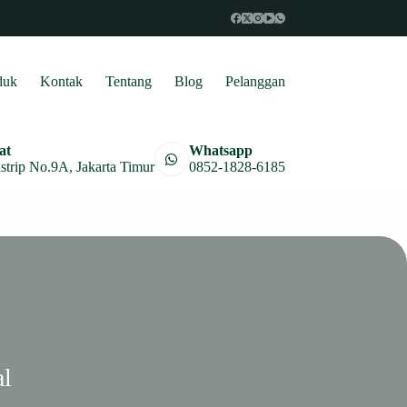
duk
Kontak
Tentang
Blog
Pelanggan
at
Whatsapp
astrip No.9A, Jakarta Timur
0852-1828-6185
al