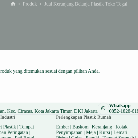
Produk
Jual Keranjang Belanja Plastik Toko Tegal
Home
produk yang ditemukan sesuai dengan pilihan Anda.
Whatsapp
n, Kec. Ciracas, Kota Jakarta Timur, DKI Jakarta
0852-1828-61
Industri
Perlengkapan Plastik Rumah
t Plastik
|
Tempat
Ember
|
Baskom
|
Keranjang
|
Kotak
pan Peringatan
|
Penyimpanan
|
Meja
|
Kursi
|
Lemari
|
Barang
|
Peti Botol
|
Piring
|
Gelas
|
Pengki
|
Tempat Sampah
|