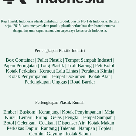
Raja Plastik Indonesia adalah distributor produk plastik No.1 di Indonesia. Berdiri
sejak 2015, kami menyediakan produk plastik berkualitas dari brand ternama
dengan layanan cepat, aman, dan terpercaya ke seluruh Indonesia.
Perlengkapan Plastik Industri
Box Container
|
Pallet Plastik
|
Tempat Sampah Industri
|
Papan Peringatan
|
Tong Plastik
|
Troli Barang
|
Peti Botol
|
Kotak Perkakas
|
Kerucut Lalu Lintas
|
Peralatan Kimia
|
Kotak Penyimpanan
|
Tempat Dokumen
|
Kotak Alat
|
Perlengkapan Unggas
|
Road Barrier
Perlengkapan Plastik Rumah
Ember
|
Baskom
|
Keranjang
|
Kotak Penyimpanan
|
Meja
|
Kursi
|
Lemari
|
Piring
|
Gelas
|
Pengki
|
Tempat Sampah
|
Botol
|
Celengan
|
Cetakan
|
Dispenser Air
|
Kotak Makan
|
Perkakas Dapur
|
Rantang
|
Talenan
|
Nampan
|
Toples
|
Cermin
|
Gayung
|
Kotak Sabun