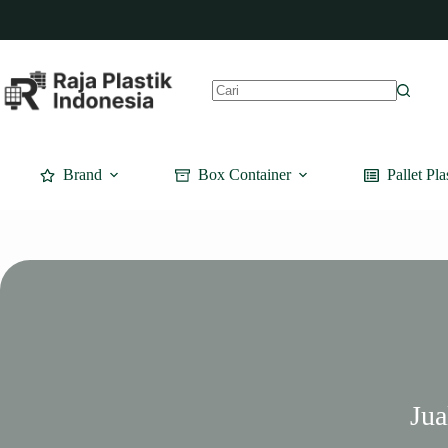
Skip
to
content
No
results
Brand
Box Container
Pallet Pla
Jua