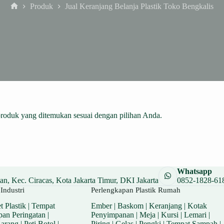
Produk
Jual Keranjang Belanja Plastik Toko Bengkalis
Home
produk yang ditemukan sesuai dengan pilihan Anda.
Whatsapp
n, Kec. Ciracas, Kota Jakarta Timur, DKI Jakarta
0852-1828-61
Industri
Perlengkapan Plastik Rumah
t Plastik
|
Tempat
Ember
|
Baskom
|
Keranjang
|
Kotak
pan Peringatan
|
Penyimpanan
|
Meja
|
Kursi
|
Lemari
|
Barang
|
Peti Botol
|
Piring
|
Gelas
|
Pengki
|
Tempat Sampah
|