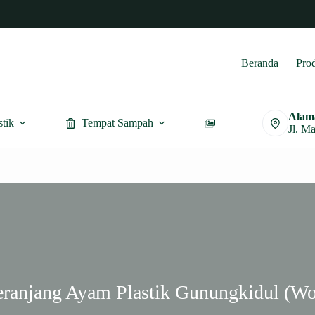
Beranda
Pro
Alam
stik
Tempat Sampah
Furnitur
Jl. M
eranjang Ayam Plastik Gunungkidul (Wo