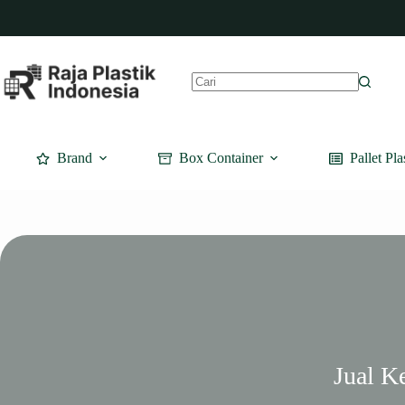
Skip
to
content
No
results
Brand
Box Container
Pallet Pla
Jual K