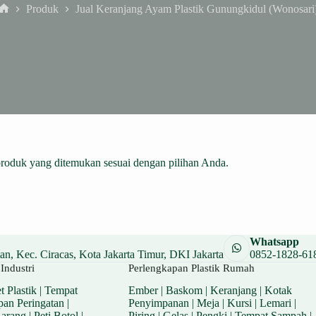
Produk
Jual Keranjang Ayam Plastik Gunungkidul (Wonosari
Home
produk yang ditemukan sesuai dengan pilihan Anda.
Whatsapp
n, Kec. Ciracas, Kota Jakarta Timur, DKI Jakarta
0852-1828-61
Industri
Perlengkapan Plastik Rumah
t Plastik
|
Tempat
Ember
|
Baskom
|
Keranjang
|
Kotak
pan Peringatan
|
Penyimpanan
|
Meja
|
Kursi
|
Lemari
|
Barang
|
Peti Botol
|
Piring
|
Gelas
|
Pengki
|
Tempat Sampah
|