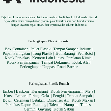
Raja Plastik Indonesia adalah distributor produk plastik No.1 di Indonesia. Berdiri
sejak 2015, kami menyediakan produk plastik berkualitas dari brand ternama
dengan layanan cepat, aman, dan terpercaya ke seluruh Indonesia.
Perlengkapan Plastik Industri
Box Container
|
Pallet Plastik
|
Tempat Sampah Industri
|
Papan Peringatan
|
Tong Plastik
|
Troli Barang
|
Peti Botol
|
Kotak Perkakas
|
Kerucut Lalu Lintas
|
Peralatan Kimia
|
Kotak Penyimpanan
|
Tempat Dokumen
|
Kotak Alat
|
Perlengkapan Unggas
|
Road Barrier
Perlengkapan Plastik Rumah
Ember
|
Baskom
|
Keranjang
|
Kotak Penyimpanan
|
Meja
|
Kursi
|
Lemari
|
Piring
|
Gelas
|
Pengki
|
Tempat Sampah
|
Botol
|
Celengan
|
Cetakan
|
Dispenser Air
|
Kotak Makan
|
Perkakas Dapur
|
Rantang
|
Talenan
|
Nampan
|
Toples
|
Cermin
|
Gayung
|
Kotak Sabun