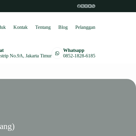
duk
Kontak
Tentang
Blog
Pelanggan
at
Whatsapp
astrip No.9A, Jakarta Timur
0852-1828-6185
lang)