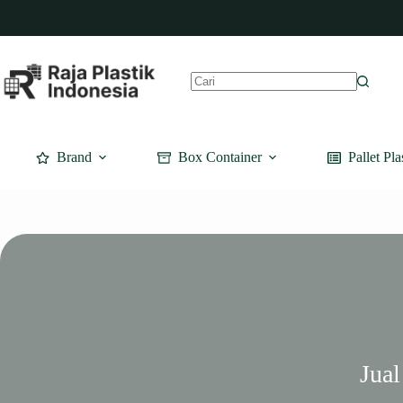
Skip
to
content
No
results
Brand
Box Container
Pallet Pla
Jual