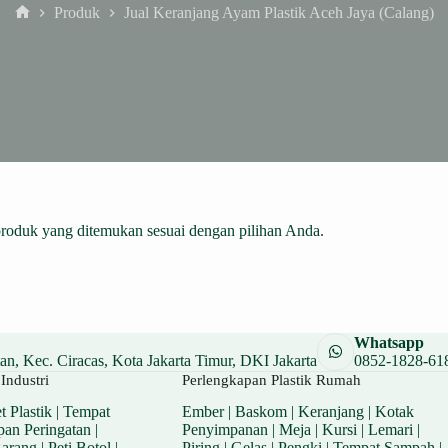
Produk
Jual Keranjang Ayam Plastik Aceh Jaya (Calang)
Home
produk yang ditemukan sesuai dengan pilihan Anda.
Whatsapp
n, Kec. Ciracas, Kota Jakarta Timur, DKI Jakarta
0852-1828-61
Industri
Perlengkapan Plastik Rumah
t Plastik
|
Tempat
Ember
|
Baskom
|
Keranjang
|
Kotak
pan Peringatan
|
Penyimpanan
|
Meja
|
Kursi
|
Lemari
|
Barang
|
Peti Botol
|
Piring
|
Gelas
|
Pengki
|
Tempat Sampah
|