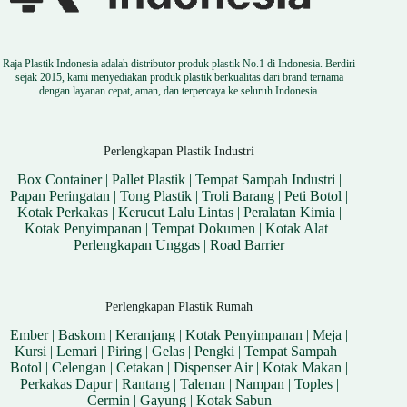
Raja Plastik Indonesia adalah distributor produk plastik No.1 di Indonesia. Berdiri
sejak 2015, kami menyediakan produk plastik berkualitas dari brand ternama
dengan layanan cepat, aman, dan terpercaya ke seluruh Indonesia.
Perlengkapan Plastik Industri
Box Container
|
Pallet Plastik
|
Tempat Sampah Industri
|
Papan Peringatan
|
Tong Plastik
|
Troli Barang
|
Peti Botol
|
Kotak Perkakas
|
Kerucut Lalu Lintas
|
Peralatan Kimia
|
Kotak Penyimpanan
|
Tempat Dokumen
|
Kotak Alat
|
Perlengkapan Unggas
|
Road Barrier
Perlengkapan Plastik Rumah
Ember
|
Baskom
|
Keranjang
|
Kotak Penyimpanan
|
Meja
|
Kursi
|
Lemari
|
Piring
|
Gelas
|
Pengki
|
Tempat Sampah
|
Botol
|
Celengan
|
Cetakan
|
Dispenser Air
|
Kotak Makan
|
Perkakas Dapur
|
Rantang
|
Talenan
|
Nampan
|
Toples
|
Cermin
|
Gayung
|
Kotak Sabun