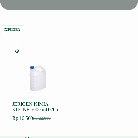
FILTER
JERIGEN KIMIA
STEINE 5000 ml 0205
Rp
16.500
Rp
22.000
Harga
Harga
aslinya
saat
adalah:
ini
Rp 22.000.
adalah: