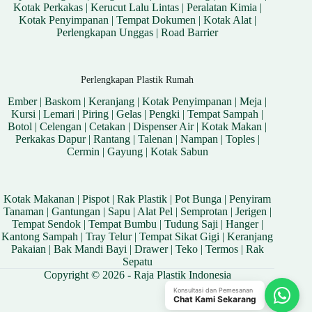
Kotak Perkakas
|
Kerucut Lalu Lintas
|
Peralatan Kimia
|
Kotak Penyimpanan
|
Tempat Dokumen
|
Kotak Alat
|
Perlengkapan Unggas
|
Road Barrier
Perlengkapan Plastik Rumah
Ember
|
Baskom
|
Keranjang
|
Kotak Penyimpanan
|
Meja
|
Kursi
|
Lemari
|
Piring
|
Gelas
|
Pengki
|
Tempat Sampah
|
Botol
|
Celengan
|
Cetakan
|
Dispenser Air
|
Kotak Makan
|
Perkakas Dapur
|
Rantang
|
Talenan
|
Nampan
|
Toples
|
Cermin
|
Gayung
|
Kotak Sabun
Kotak Makanan
|
Pispot
|
Rak Plastik
|
Pot Bunga
|
Penyiram
Tanaman
|
Gantungan
|
Sapu
|
Alat Pel
|
Semprotan
|
Jerigen
|
Tempat Sendok
|
Tempat Bumbu
|
Tudung Saji
|
Hanger
|
Kantong Sampah
|
Tray Telur
|
Tempat Sikat Gigi
|
Keranjang
Pakaian
|
Bak Mandi Bayi
|
Drawer
|
Teko
|
Termos
|
Rak
Sepatu
Copyright © 2026 - Raja Plastik Indonesia
Konsultasi dan Pemesanan
Chat Kami Sekarang