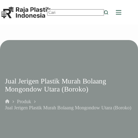
Skip
to
content
No
results
Jual Jerigen Plastik Murah Bolaang
Mongondow Utara (Boroko)
Produk
Home
Jual Jerigen Plastik Murah Bolaang Mongondow Utara (Boroko)