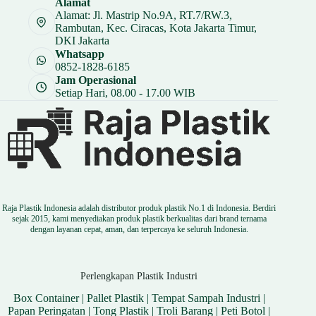
Alamat
Rp 16.500.
Alamat: Jl. Mastrip No.9A, RT.7/RW.3,
Rambutan, Kec. Ciracas, Kota Jakarta Timur,
DKI Jakarta
Whatsapp
0852-1828-6185
Jam Operasional
Setiap Hari, 08.00 - 17.00 WIB
Raja Plastik Indonesia adalah distributor produk plastik No.1 di Indonesia. Berdiri
sejak 2015, kami menyediakan produk plastik berkualitas dari brand ternama
dengan layanan cepat, aman, dan terpercaya ke seluruh Indonesia.
Perlengkapan Plastik Industri
Box Container
|
Pallet Plastik
|
Tempat Sampah Industri
|
Papan Peringatan
|
Tong Plastik
|
Troli Barang
|
Peti Botol
|