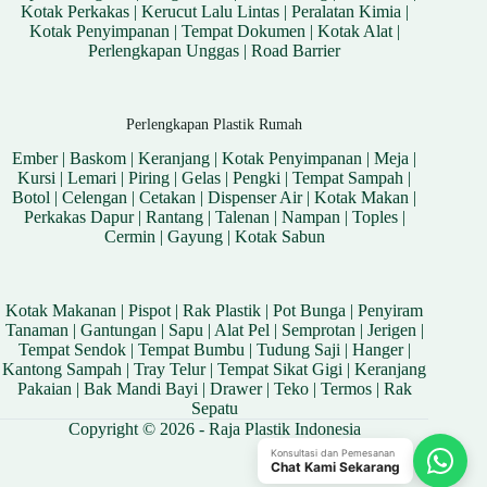
Kotak Perkakas
|
Kerucut Lalu Lintas
|
Peralatan Kimia
|
Kotak Penyimpanan
|
Tempat Dokumen
|
Kotak Alat
|
Perlengkapan Unggas
|
Road Barrier
Perlengkapan Plastik Rumah
Ember
|
Baskom
|
Keranjang
|
Kotak Penyimpanan
|
Meja
|
Kursi
|
Lemari
|
Piring
|
Gelas
|
Pengki
|
Tempat Sampah
|
Botol
|
Celengan
|
Cetakan
|
Dispenser Air
|
Kotak Makan
|
Perkakas Dapur
|
Rantang
|
Talenan
|
Nampan
|
Toples
|
Cermin
|
Gayung
|
Kotak Sabun
Kotak Makanan
|
Pispot
|
Rak Plastik
|
Pot Bunga
|
Penyiram
Tanaman
|
Gantungan
|
Sapu
|
Alat Pel
|
Semprotan
|
Jerigen
|
Tempat Sendok
|
Tempat Bumbu
|
Tudung Saji
|
Hanger
|
Kantong Sampah
|
Tray Telur
|
Tempat Sikat Gigi
|
Keranjang
Pakaian
|
Bak Mandi Bayi
|
Drawer
|
Teko
|
Termos
|
Rak
Sepatu
Copyright © 2026 - Raja Plastik Indonesia
Konsultasi dan Pemesanan
Chat Kami Sekarang