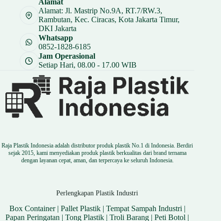
Alamat
Rp 8.250.
Alamat: Jl. Mastrip No.9A, RT.7/RW.3,
Rambutan, Kec. Ciracas, Kota Jakarta Timur,
DKI Jakarta
Whatsapp
0852-1828-6185
Jam Operasional
Setiap Hari, 08.00 - 17.00 WIB
Raja Plastik Indonesia adalah distributor produk plastik No.1 di Indonesia. Berdiri
sejak 2015, kami menyediakan produk plastik berkualitas dari brand ternama
dengan layanan cepat, aman, dan terpercaya ke seluruh Indonesia.
Perlengkapan Plastik Industri
Box Container
|
Pallet Plastik
|
Tempat Sampah Industri
|
Papan Peringatan
|
Tong Plastik
|
Troli Barang
|
Peti Botol
|