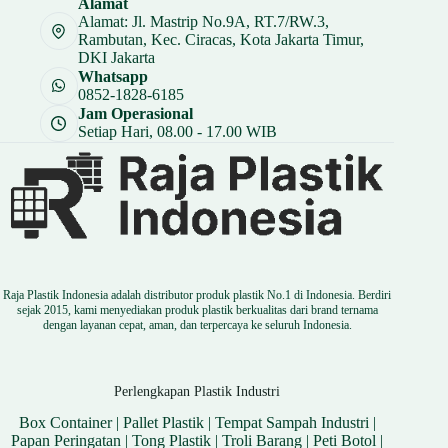
Alamat
Rp 50.250.
Alamat: Jl. Mastrip No.9A, RT.7/RW.3,
Rambutan, Kec. Ciracas, Kota Jakarta Timur,
DKI Jakarta
Whatsapp
0852-1828-6185
Jam Operasional
Setiap Hari, 08.00 - 17.00 WIB
Raja Plastik Indonesia adalah distributor produk plastik No.1 di Indonesia. Berdiri
sejak 2015, kami menyediakan produk plastik berkualitas dari brand ternama
dengan layanan cepat, aman, dan terpercaya ke seluruh Indonesia.
Perlengkapan Plastik Industri
Box Container
|
Pallet Plastik
|
Tempat Sampah Industri
|
Papan Peringatan
|
Tong Plastik
|
Troli Barang
|
Peti Botol
|