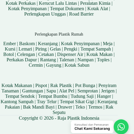
Kotak Perkakas
|
Kerucut Lalu Lintas
|
Peralatan Kimia
|
Kotak Penyimpanan
|
Tempat Dokumen
|
Kotak Alat
|
Perlengkapan Unggas
|
Road Barrier
Perlengkapan Plastik Rumah
Ember
|
Baskom
|
Keranjang
|
Kotak Penyimpanan
|
Meja
|
Kursi
|
Lemari
|
Piring
|
Gelas
|
Pengki
|
Tempat Sampah
|
Botol
|
Celengan
|
Cetakan
|
Dispenser Air
|
Kotak Makan
|
Perkakas Dapur
|
Rantang
|
Talenan
|
Nampan
|
Toples
|
Cermin
|
Gayung
|
Kotak Sabun
Kotak Makanan
|
Pispot
|
Rak Plastik
|
Pot Bunga
|
Penyiram
Tanaman
|
Gantungan
|
Sapu
|
Alat Pel
|
Semprotan
|
Jerigen
|
Tempat Sendok
|
Tempat Bumbu
|
Tudung Saji
|
Hanger
|
Kantong Sampah
|
Tray Telur
|
Tempat Sikat Gigi
|
Keranjang
Pakaian
|
Bak Mandi Bayi
|
Drawer
|
Teko
|
Termos
|
Rak
Sepatu
Copyright © 2026 - Raja Plastik Indonesia
Konsultasi dan Pemesanan
Chat Kami Sekarang