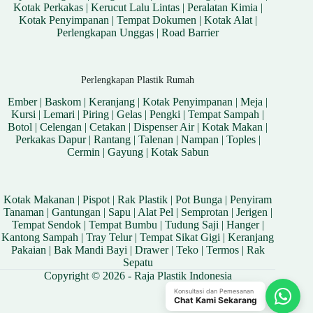
Kotak Perkakas
|
Kerucut Lalu Lintas
|
Peralatan Kimia
|
Kotak Penyimpanan
|
Tempat Dokumen
|
Kotak Alat
|
Perlengkapan Unggas
|
Road Barrier
Perlengkapan Plastik Rumah
Ember
|
Baskom
|
Keranjang
|
Kotak Penyimpanan
|
Meja
|
Kursi
|
Lemari
|
Piring
|
Gelas
|
Pengki
|
Tempat Sampah
|
Botol
|
Celengan
|
Cetakan
|
Dispenser Air
|
Kotak Makan
|
Perkakas Dapur
|
Rantang
|
Talenan
|
Nampan
|
Toples
|
Cermin
|
Gayung
|
Kotak Sabun
Kotak Makanan
|
Pispot
|
Rak Plastik
|
Pot Bunga
|
Penyiram
Tanaman
|
Gantungan
|
Sapu
|
Alat Pel
|
Semprotan
|
Jerigen
|
Tempat Sendok
|
Tempat Bumbu
|
Tudung Saji
|
Hanger
|
Kantong Sampah
|
Tray Telur
|
Tempat Sikat Gigi
|
Keranjang
Pakaian
|
Bak Mandi Bayi
|
Drawer
|
Teko
|
Termos
|
Rak
Sepatu
Copyright © 2026 - Raja Plastik Indonesia
Konsultasi dan Pemesanan
Chat Kami Sekarang