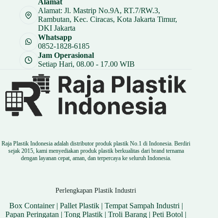
Alamat
Rp 8.250.
Alamat: Jl. Mastrip No.9A, RT.7/RW.3,
Rambutan, Kec. Ciracas, Kota Jakarta Timur,
DKI Jakarta
Whatsapp
0852-1828-6185
Jam Operasional
Setiap Hari, 08.00 - 17.00 WIB
Raja Plastik Indonesia adalah distributor produk plastik No.1 di Indonesia. Berdiri
sejak 2015, kami menyediakan produk plastik berkualitas dari brand ternama
dengan layanan cepat, aman, dan terpercaya ke seluruh Indonesia.
Perlengkapan Plastik Industri
Box Container
|
Pallet Plastik
|
Tempat Sampah Industri
|
Papan Peringatan
|
Tong Plastik
|
Troli Barang
|
Peti Botol
|