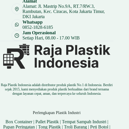
Alamat
Rp 8.250.
Alamat: Jl. Mastrip No.9A, RT.7/RW.3,
Rambutan, Kec. Ciracas, Kota Jakarta Timur,
DKI Jakarta
Whatsapp
0852-1828-6185
Jam Operasional
Setiap Hari, 08.00 - 17.00 WIB
Raja Plastik Indonesia adalah distributor produk plastik No.1 di Indonesia. Berdiri
sejak 2015, kami menyediakan produk plastik berkualitas dari brand ternama
dengan layanan cepat, aman, dan terpercaya ke seluruh Indonesia.
Perlengkapan Plastik Industri
Box Container
|
Pallet Plastik
|
Tempat Sampah Industri
|
Papan Peringatan
|
Tong Plastik
|
Troli Barang
|
Peti Botol
|