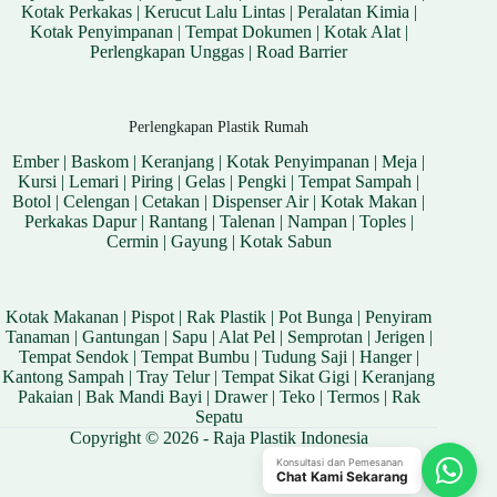
Kotak Perkakas
|
Kerucut Lalu Lintas
|
Peralatan Kimia
|
Kotak Penyimpanan
|
Tempat Dokumen
|
Kotak Alat
|
Perlengkapan Unggas
|
Road Barrier
Perlengkapan Plastik Rumah
Ember
|
Baskom
|
Keranjang
|
Kotak Penyimpanan
|
Meja
|
Kursi
|
Lemari
|
Piring
|
Gelas
|
Pengki
|
Tempat Sampah
|
Botol
|
Celengan
|
Cetakan
|
Dispenser Air
|
Kotak Makan
|
Perkakas Dapur
|
Rantang
|
Talenan
|
Nampan
|
Toples
|
Cermin
|
Gayung
|
Kotak Sabun
Kotak Makanan
|
Pispot
|
Rak Plastik
|
Pot Bunga
|
Penyiram
Tanaman
|
Gantungan
|
Sapu
|
Alat Pel
|
Semprotan
|
Jerigen
|
Tempat Sendok
|
Tempat Bumbu
|
Tudung Saji
|
Hanger
|
Kantong Sampah
|
Tray Telur
|
Tempat Sikat Gigi
|
Keranjang
Pakaian
|
Bak Mandi Bayi
|
Drawer
|
Teko
|
Termos
|
Rak
Sepatu
Copyright © 2026 - Raja Plastik Indonesia
Konsultasi dan Pemesanan
Chat Kami Sekarang