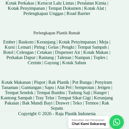
Kotak Perkakas
|
Kerucut Lalu Lintas
|
Peralatan Kimia
|
Kotak Penyimpanan
|
Tempat Dokumen
|
Kotak Alat
|
Perlengkapan Unggas
|
Road Barrier
Perlengkapan Plastik Rumah
Ember
|
Baskom
|
Keranjang
|
Kotak Penyimpanan
|
Meja
|
Kursi
|
Lemari
|
Piring
|
Gelas
|
Pengki
|
Tempat Sampah
|
Botol
|
Celengan
|
Cetakan
|
Dispenser Air
|
Kotak Makan
|
Perkakas Dapur
|
Rantang
|
Talenan
|
Nampan
|
Toples
|
Cermin
|
Gayung
|
Kotak Sabun
Kotak Makanan
|
Pispot
|
Rak Plastik
|
Pot Bunga
|
Penyiram
Tanaman
|
Gantungan
|
Sapu
|
Alat Pel
|
Semprotan
|
Jerigen
|
Tempat Sendok
|
Tempat Bumbu
|
Tudung Saji
|
Hanger
|
Kantong Sampah
|
Tray Telur
|
Tempat Sikat Gigi
|
Keranjang
Pakaian
|
Bak Mandi Bayi
|
Drawer
|
Teko
|
Termos
|
Rak
Sepatu
Copyright © 2026 - Raja Plastik Indonesia
Konsultasi dan Pemesanan
Chat Kami Sekarang