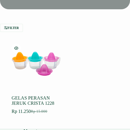
FILTER
GELAS PERASAN
JERUK CRISTA 1228
Rp
11.250
Rp
15.000
Harga
Harga
aslinya
saat
adalah:
ini
Rp 15.000.
adalah: