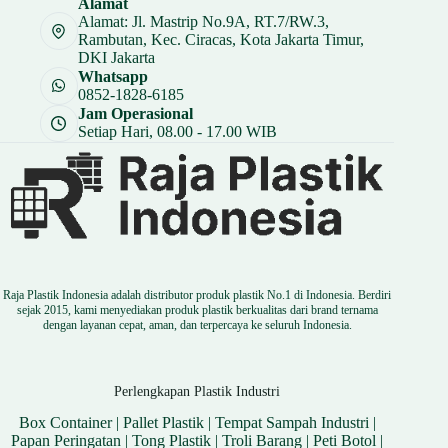
Alamat
Rp 11.250.
Alamat: Jl. Mastrip No.9A, RT.7/RW.3,
Rambutan, Kec. Ciracas, Kota Jakarta Timur,
DKI Jakarta
Whatsapp
0852-1828-6185
Jam Operasional
Setiap Hari, 08.00 - 17.00 WIB
Raja Plastik Indonesia adalah distributor produk plastik No.1 di Indonesia. Berdiri
sejak 2015, kami menyediakan produk plastik berkualitas dari brand ternama
dengan layanan cepat, aman, dan terpercaya ke seluruh Indonesia.
Perlengkapan Plastik Industri
Box Container
|
Pallet Plastik
|
Tempat Sampah Industri
|
Papan Peringatan
|
Tong Plastik
|
Troli Barang
|
Peti Botol
|