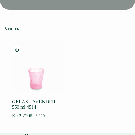
FILTER
GELAS LAVENDER
550 ml 4514
Rp
2.250
Rp
3.000
Harga
Harga
aslinya
saat
adalah:
ini
Rp 3.000.
adalah: