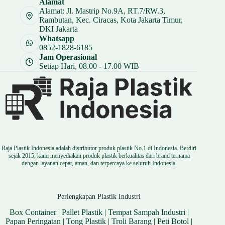
Alamat
Rp 2.250.
Alamat: Jl. Mastrip No.9A, RT.7/RW.3,
Rambutan, Kec. Ciracas, Kota Jakarta Timur,
DKI Jakarta
Whatsapp
0852-1828-6185
Jam Operasional
Setiap Hari, 08.00 - 17.00 WIB
Raja Plastik Indonesia adalah distributor produk plastik No.1 di Indonesia. Berdiri
sejak 2015, kami menyediakan produk plastik berkualitas dari brand ternama
dengan layanan cepat, aman, dan terpercaya ke seluruh Indonesia.
Perlengkapan Plastik Industri
Box Container
|
Pallet Plastik
|
Tempat Sampah Industri
|
Papan Peringatan
|
Tong Plastik
|
Troli Barang
|
Peti Botol
|