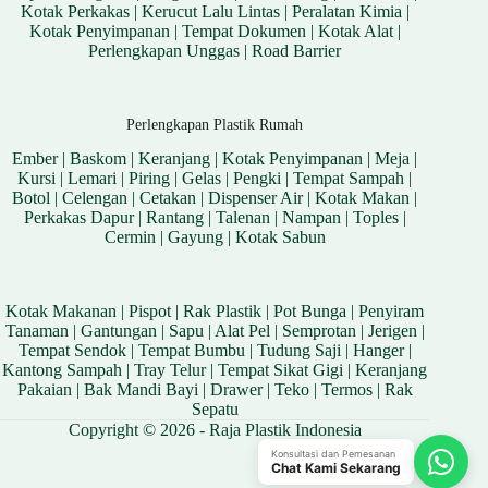
Kotak Perkakas
|
Kerucut Lalu Lintas
|
Peralatan Kimia
|
Kotak Penyimpanan
|
Tempat Dokumen
|
Kotak Alat
|
Perlengkapan Unggas
|
Road Barrier
Perlengkapan Plastik Rumah
Ember
|
Baskom
|
Keranjang
|
Kotak Penyimpanan
|
Meja
|
Kursi
|
Lemari
|
Piring
|
Gelas
|
Pengki
|
Tempat Sampah
|
Botol
|
Celengan
|
Cetakan
|
Dispenser Air
|
Kotak Makan
|
Perkakas Dapur
|
Rantang
|
Talenan
|
Nampan
|
Toples
|
Cermin
|
Gayung
|
Kotak Sabun
Kotak Makanan
|
Pispot
|
Rak Plastik
|
Pot Bunga
|
Penyiram
Tanaman
|
Gantungan
|
Sapu
|
Alat Pel
|
Semprotan
|
Jerigen
|
Tempat Sendok
|
Tempat Bumbu
|
Tudung Saji
|
Hanger
|
Kantong Sampah
|
Tray Telur
|
Tempat Sikat Gigi
|
Keranjang
Pakaian
|
Bak Mandi Bayi
|
Drawer
|
Teko
|
Termos
|
Rak
Sepatu
Copyright © 2026 - Raja Plastik Indonesia
Konsultasi dan Pemesanan
Chat Kami Sekarang