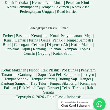
Kotak Perkakas
|
Kerucut Lalu Lintas
|
Peralatan Kimia
|
Kotak Penyimpanan
|
Tempat Dokumen
|
Kotak Alat
|
Perlengkapan Unggas
|
Road Barrier
Perlengkapan Plastik Rumah
Ember
|
Baskom
|
Keranjang
|
Kotak Penyimpanan
|
Meja
|
Kursi
|
Lemari
|
Piring
|
Gelas
|
Pengki
|
Tempat Sampah
|
Botol
|
Celengan
|
Cetakan
|
Dispenser Air
|
Kotak Makan
|
Perkakas Dapur
|
Rantang
|
Talenan
|
Nampan
|
Toples
|
Cermin
|
Gayung
|
Kotak Sabun
Kotak Makanan
|
Pispot
|
Rak Plastik
|
Pot Bunga
|
Penyiram
Tanaman
|
Gantungan
|
Sapu
|
Alat Pel
|
Semprotan
|
Jerigen
|
Tempat Sendok
|
Tempat Bumbu
|
Tudung Saji
|
Hanger
|
Kantong Sampah
|
Tray Telur
|
Tempat Sikat Gigi
|
Keranjang
Pakaian
|
Bak Mandi Bayi
|
Drawer
|
Teko
|
Termos
|
Rak
Sepatu
Copyright © 2026 - Raja Plastik Indonesia
Konsultasi dan Pemesanan
Chat Kami Sekarang