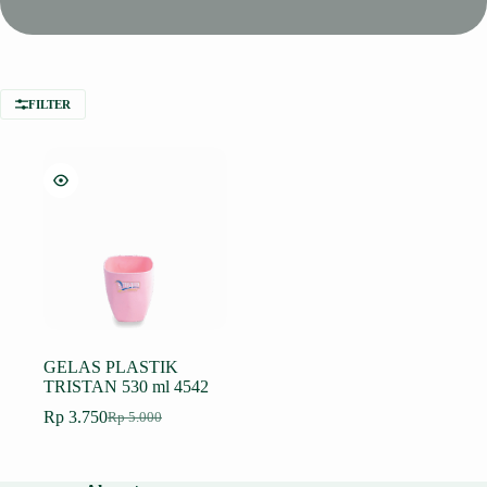
FILTER
GELAS PLASTIK
TRISTAN 530 ml 4542
Rp
3.750
Rp
5.000
Harga
Harga
aslinya
saat
adalah:
ini
Rp 5.000.
adalah: