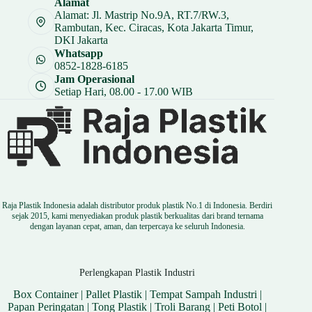
Alamat
Rp 3.750.
Alamat: Jl. Mastrip No.9A, RT.7/RW.3,
Rambutan, Kec. Ciracas, Kota Jakarta Timur,
DKI Jakarta
Whatsapp
0852-1828-6185
Jam Operasional
Setiap Hari, 08.00 - 17.00 WIB
Raja Plastik Indonesia adalah distributor produk plastik No.1 di Indonesia. Berdiri
sejak 2015, kami menyediakan produk plastik berkualitas dari brand ternama
dengan layanan cepat, aman, dan terpercaya ke seluruh Indonesia.
Perlengkapan Plastik Industri
Box Container
|
Pallet Plastik
|
Tempat Sampah Industri
|
Papan Peringatan
|
Tong Plastik
|
Troli Barang
|
Peti Botol
|