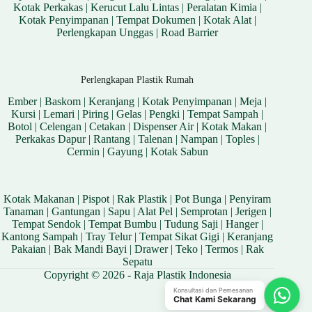
Kotak Perkakas
|
Kerucut Lalu Lintas
|
Peralatan Kimia
|
Kotak Penyimpanan
|
Tempat Dokumen
|
Kotak Alat
|
Perlengkapan Unggas
|
Road Barrier
Perlengkapan Plastik Rumah
Ember
|
Baskom
|
Keranjang
|
Kotak Penyimpanan
|
Meja
|
Kursi
|
Lemari
|
Piring
|
Gelas
|
Pengki
|
Tempat Sampah
|
Botol
|
Celengan
|
Cetakan
|
Dispenser Air
|
Kotak Makan
|
Perkakas Dapur
|
Rantang
|
Talenan
|
Nampan
|
Toples
|
Cermin
|
Gayung
|
Kotak Sabun
Kotak Makanan
|
Pispot
|
Rak Plastik
|
Pot Bunga
|
Penyiram
Tanaman
|
Gantungan
|
Sapu
|
Alat Pel
|
Semprotan
|
Jerigen
|
Tempat Sendok
|
Tempat Bumbu
|
Tudung Saji
|
Hanger
|
Kantong Sampah
|
Tray Telur
|
Tempat Sikat Gigi
|
Keranjang
Pakaian
|
Bak Mandi Bayi
|
Drawer
|
Teko
|
Termos
|
Rak
Sepatu
Copyright © 2026 - Raja Plastik Indonesia
Konsultasi dan Pemesanan
Chat Kami Sekarang