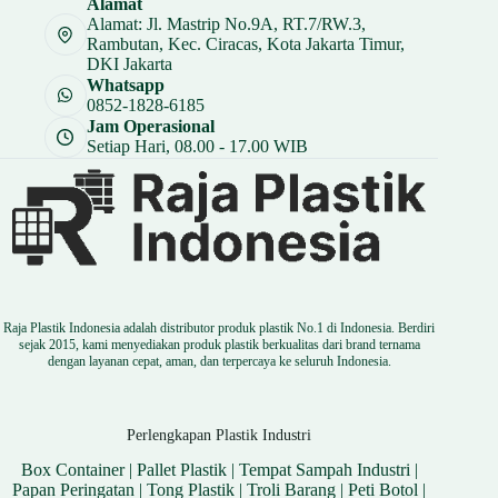
Alamat
Rp 5.250.
Alamat: Jl. Mastrip No.9A, RT.7/RW.3,
Rambutan, Kec. Ciracas, Kota Jakarta Timur,
DKI Jakarta
Whatsapp
0852-1828-6185
Jam Operasional
Setiap Hari, 08.00 - 17.00 WIB
Raja Plastik Indonesia adalah distributor produk plastik No.1 di Indonesia. Berdiri
sejak 2015, kami menyediakan produk plastik berkualitas dari brand ternama
dengan layanan cepat, aman, dan terpercaya ke seluruh Indonesia.
Perlengkapan Plastik Industri
Box Container
|
Pallet Plastik
|
Tempat Sampah Industri
|
Papan Peringatan
|
Tong Plastik
|
Troli Barang
|
Peti Botol
|