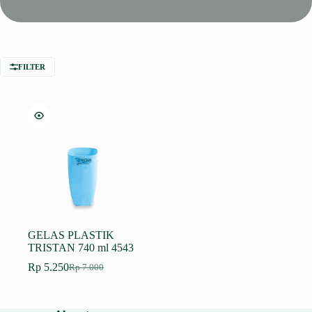
FILTER
GELAS PLASTIK
TRISTAN 740 ml 4543
Rp
5.250
Rp
7.000
Harga
Harga
aslinya
saat
adalah:
ini
Rp 7.000.
adalah: