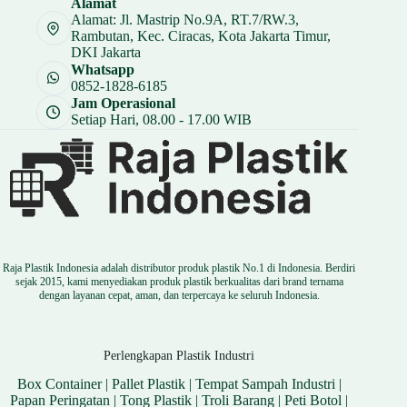
Alamat
Rp 24.000.
Alamat: Jl. Mastrip No.9A, RT.7/RW.3,
Rambutan, Kec. Ciracas, Kota Jakarta Timur,
DKI Jakarta
Whatsapp
0852-1828-6185
Jam Operasional
Setiap Hari, 08.00 - 17.00 WIB
Raja Plastik Indonesia adalah distributor produk plastik No.1 di Indonesia. Berdiri
sejak 2015, kami menyediakan produk plastik berkualitas dari brand ternama
dengan layanan cepat, aman, dan terpercaya ke seluruh Indonesia.
Perlengkapan Plastik Industri
Box Container
|
Pallet Plastik
|
Tempat Sampah Industri
|
Papan Peringatan
|
Tong Plastik
|
Troli Barang
|
Peti Botol
|