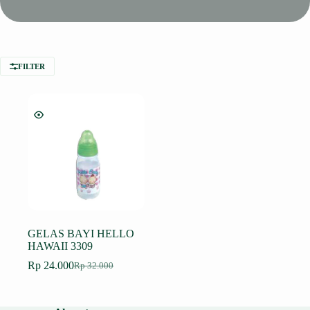
FILTER
GELAS BAYI HELLO
HAWAII 3309
Rp
24.000
Rp
32.000
Harga
Harga
aslinya
saat
adalah:
ini
Rp 32.000.
adalah: