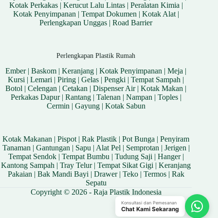
Kotak Perkakas
|
Kerucut Lalu Lintas
|
Peralatan Kimia
|
Kotak Penyimpanan
|
Tempat Dokumen
|
Kotak Alat
|
Perlengkapan Unggas
|
Road Barrier
Perlengkapan Plastik Rumah
Ember
|
Baskom
|
Keranjang
|
Kotak Penyimpanan
|
Meja
|
Kursi
|
Lemari
|
Piring
|
Gelas
|
Pengki
|
Tempat Sampah
|
Botol
|
Celengan
|
Cetakan
|
Dispenser Air
|
Kotak Makan
|
Perkakas Dapur
|
Rantang
|
Talenan
|
Nampan
|
Toples
|
Cermin
|
Gayung
|
Kotak Sabun
Kotak Makanan
|
Pispot
|
Rak Plastik
|
Pot Bunga
|
Penyiram
Tanaman
|
Gantungan
|
Sapu
|
Alat Pel
|
Semprotan
|
Jerigen
|
Tempat Sendok
|
Tempat Bumbu
|
Tudung Saji
|
Hanger
|
Kantong Sampah
|
Tray Telur
|
Tempat Sikat Gigi
|
Keranjang
Pakaian
|
Bak Mandi Bayi
|
Drawer
|
Teko
|
Termos
|
Rak
Sepatu
Copyright © 2026 - Raja Plastik Indonesia
Konsultasi dan Pemesanan
Chat Kami Sekarang