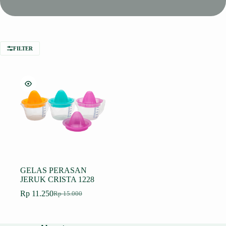
FILTER
GELAS PERASAN
JERUK CRISTA 1228
Rp
11.250
Rp
15.000
Harga
Harga
aslinya
saat
adalah:
ini
Rp 15.000.
adalah: