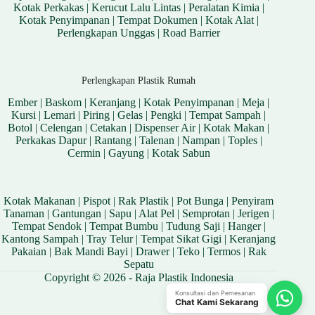
Kotak Perkakas
|
Kerucut Lalu Lintas
|
Peralatan Kimia
|
Kotak Penyimpanan
|
Tempat Dokumen
|
Kotak Alat
|
Perlengkapan Unggas
|
Road Barrier
Perlengkapan Plastik Rumah
Ember
|
Baskom
|
Keranjang
|
Kotak Penyimpanan
|
Meja
|
Kursi
|
Lemari
|
Piring
|
Gelas
|
Pengki
|
Tempat Sampah
|
Botol
|
Celengan
|
Cetakan
|
Dispenser Air
|
Kotak Makan
|
Perkakas Dapur
|
Rantang
|
Talenan
|
Nampan
|
Toples
|
Cermin
|
Gayung
|
Kotak Sabun
Kotak Makanan
|
Pispot
|
Rak Plastik
|
Pot Bunga
|
Penyiram
Tanaman
|
Gantungan
|
Sapu
|
Alat Pel
|
Semprotan
|
Jerigen
|
Tempat Sendok
|
Tempat Bumbu
|
Tudung Saji
|
Hanger
|
Kantong Sampah
|
Tray Telur
|
Tempat Sikat Gigi
|
Keranjang
Pakaian
|
Bak Mandi Bayi
|
Drawer
|
Teko
|
Termos
|
Rak
Sepatu
Copyright © 2026 - Raja Plastik Indonesia
Konsultasi dan Pemesanan
Chat Kami Sekarang