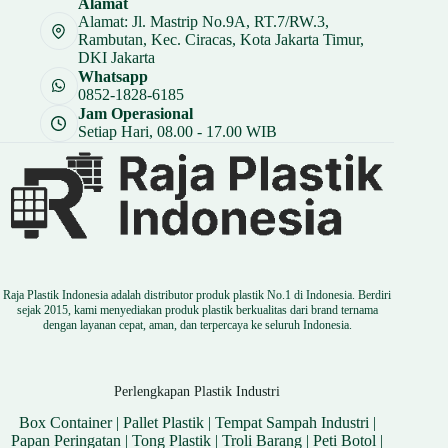
Alamat
Rp 11.250.
Alamat: Jl. Mastrip No.9A, RT.7/RW.3,
Rambutan, Kec. Ciracas, Kota Jakarta Timur,
DKI Jakarta
Whatsapp
0852-1828-6185
Jam Operasional
Setiap Hari, 08.00 - 17.00 WIB
Raja Plastik Indonesia adalah distributor produk plastik No.1 di Indonesia. Berdiri
sejak 2015, kami menyediakan produk plastik berkualitas dari brand ternama
dengan layanan cepat, aman, dan terpercaya ke seluruh Indonesia.
Perlengkapan Plastik Industri
Box Container
|
Pallet Plastik
|
Tempat Sampah Industri
|
Papan Peringatan
|
Tong Plastik
|
Troli Barang
|
Peti Botol
|