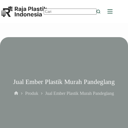
Skip
to
content
No
results
Jual Ember Plastik Murah Pandeglang
Produk
Jual Ember Plastik Murah Pandeglang
Home