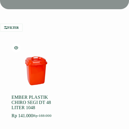
FILTER
EMBER PLASTIK
CHIRO SEGI DT 48
LITER 1048
Rp
141.000
Rp
188.000
Harga
Harga
aslinya
saat
adalah:
ini