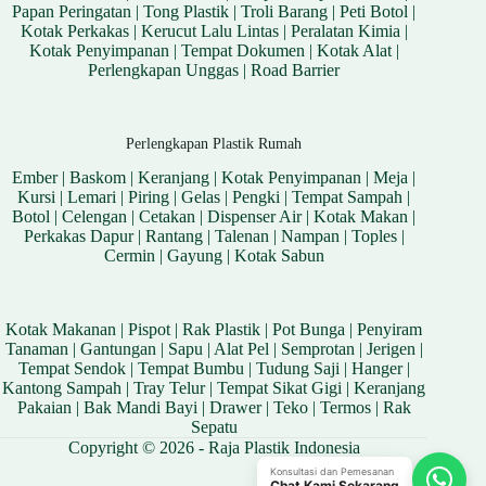
Papan Peringatan
|
Tong Plastik
|
Troli Barang
|
Peti Botol
|
Kotak Perkakas
|
Kerucut Lalu Lintas
|
Peralatan Kimia
|
Kotak Penyimpanan
|
Tempat Dokumen
|
Kotak Alat
|
Perlengkapan Unggas
|
Road Barrier
Perlengkapan Plastik Rumah
Ember
|
Baskom
|
Keranjang
|
Kotak Penyimpanan
|
Meja
|
Kursi
|
Lemari
|
Piring
|
Gelas
|
Pengki
|
Tempat Sampah
|
Botol
|
Celengan
|
Cetakan
|
Dispenser Air
|
Kotak Makan
|
Perkakas Dapur
|
Rantang
|
Talenan
|
Nampan
|
Toples
|
Cermin
|
Gayung
|
Kotak Sabun
Kotak Makanan
|
Pispot
|
Rak Plastik
|
Pot Bunga
|
Penyiram
Tanaman
|
Gantungan
|
Sapu
|
Alat Pel
|
Semprotan
|
Jerigen
|
Tempat Sendok
|
Tempat Bumbu
|
Tudung Saji
|
Hanger
|
Kantong Sampah
|
Tray Telur
|
Tempat Sikat Gigi
|
Keranjang
Pakaian
|
Bak Mandi Bayi
|
Drawer
|
Teko
|
Termos
|
Rak
Sepatu
Copyright © 2026 - Raja Plastik Indonesia
Konsultasi dan Pemesanan
Chat Kami Sekarang