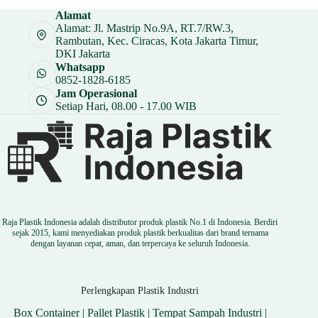
Rp 188.000.
adalah:
Alamat
Rp 141.000.
Alamat: Jl. Mastrip No.9A, RT.7/RW.3,
Rambutan, Kec. Ciracas, Kota Jakarta Timur,
DKI Jakarta
Whatsapp
0852-1828-6185
Jam Operasional
Setiap Hari, 08.00 - 17.00 WIB
Raja Plastik Indonesia adalah distributor produk plastik No.1 di Indonesia. Berdiri
sejak 2015, kami menyediakan produk plastik berkualitas dari brand ternama
dengan layanan cepat, aman, dan terpercaya ke seluruh Indonesia.
Perlengkapan Plastik Industri
Box Container
|
Pallet Plastik
|
Tempat Sampah Industri
|