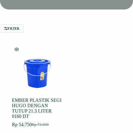
FILTER
EMBER PLASTIK SEGI
HUGO DENGAN
TUTUP 21.3 LITER
0160 DT
Rp
54.750
Rp
73.000
Harga
Harga
aslinya
saat