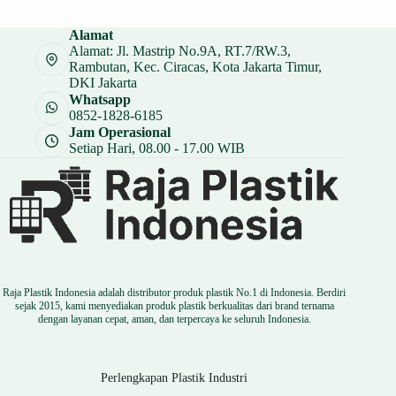
adalah:
ini
Rp 73.000.
adalah:
Alamat
Rp 54.750.
Alamat: Jl. Mastrip No.9A, RT.7/RW.3,
Rambutan, Kec. Ciracas, Kota Jakarta Timur,
DKI Jakarta
Whatsapp
0852-1828-6185
Jam Operasional
Setiap Hari, 08.00 - 17.00 WIB
Raja Plastik Indonesia adalah distributor produk plastik No.1 di Indonesia. Berdiri
sejak 2015, kami menyediakan produk plastik berkualitas dari brand ternama
dengan layanan cepat, aman, dan terpercaya ke seluruh Indonesia.
Perlengkapan Plastik Industri