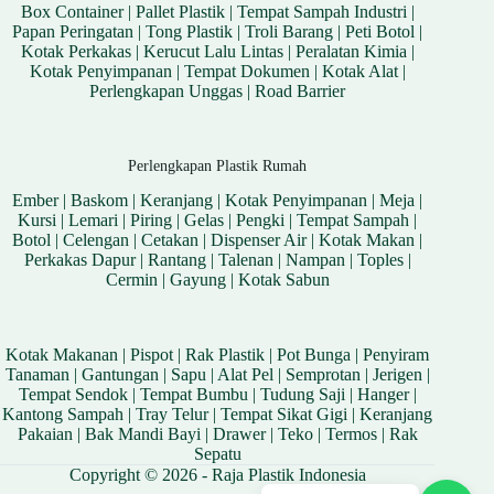
Box Container
|
Pallet Plastik
|
Tempat Sampah Industri
|
Papan Peringatan
|
Tong Plastik
|
Troli Barang
|
Peti Botol
|
Kotak Perkakas
|
Kerucut Lalu Lintas
|
Peralatan Kimia
|
Kotak Penyimpanan
|
Tempat Dokumen
|
Kotak Alat
|
Perlengkapan Unggas
|
Road Barrier
Perlengkapan Plastik Rumah
Ember
|
Baskom
|
Keranjang
|
Kotak Penyimpanan
|
Meja
|
Kursi
|
Lemari
|
Piring
|
Gelas
|
Pengki
|
Tempat Sampah
|
Botol
|
Celengan
|
Cetakan
|
Dispenser Air
|
Kotak Makan
|
Perkakas Dapur
|
Rantang
|
Talenan
|
Nampan
|
Toples
|
Cermin
|
Gayung
|
Kotak Sabun
Kotak Makanan
|
Pispot
|
Rak Plastik
|
Pot Bunga
|
Penyiram
Tanaman
|
Gantungan
|
Sapu
|
Alat Pel
|
Semprotan
|
Jerigen
|
Tempat Sendok
|
Tempat Bumbu
|
Tudung Saji
|
Hanger
|
Kantong Sampah
|
Tray Telur
|
Tempat Sikat Gigi
|
Keranjang
Pakaian
|
Bak Mandi Bayi
|
Drawer
|
Teko
|
Termos
|
Rak
Sepatu
Copyright © 2026 - Raja Plastik Indonesia