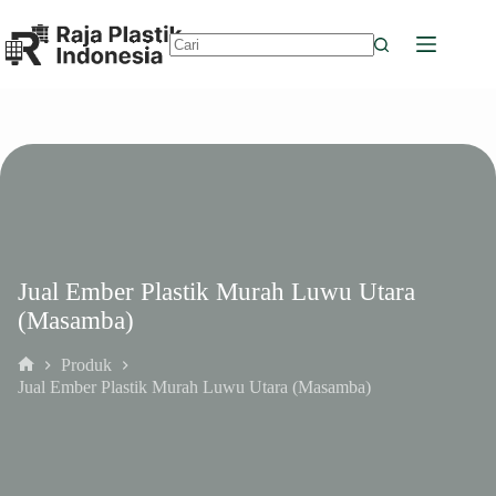
Skip
to
content
No
results
Jual Ember Plastik Murah Luwu Utara
(Masamba)
Produk
Home
Jual Ember Plastik Murah Luwu Utara (Masamba)