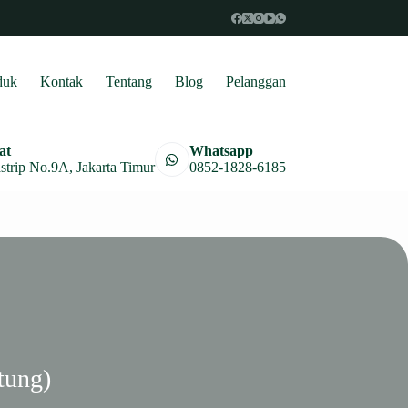
duk
Kontak
Tentang
Blog
Pelanggan
at
Whatsapp
astrip No.9A, Jakarta Timur
0852-1828-6185
tung)