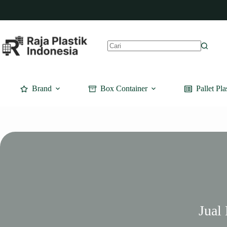
Skip
to
content
No
results
Brand
Box Container
Pallet Pla
Jual