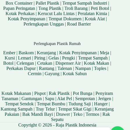
Box Container
|
Pallet Plastik
|
Tempat Sampah Industri
|
Papan Peringatan
|
Tong Plastik
|
Troli Barang
|
Peti Botol
|
Kotak Perkakas
|
Kerucut Lalu Lintas
|
Peralatan Kimia
|
Kotak Penyimpanan
|
Tempat Dokumen
|
Kotak Alat
|
Perlengkapan Unggas
|
Road Barrier
Perlengkapan Plastik Rumah
Ember
|
Baskom
|
Keranjang
|
Kotak Penyimpanan
|
Meja
|
Kursi
|
Lemari
|
Piring
|
Gelas
|
Pengki
|
Tempat Sampah
|
Botol
|
Celengan
|
Cetakan
|
Dispenser Air
|
Kotak Makan
|
Perkakas Dapur
|
Rantang
|
Talenan
|
Nampan
|
Toples
|
Cermin
|
Gayung
|
Kotak Sabun
Kotak Makanan
|
Pispot
|
Rak Plastik
|
Pot Bunga
|
Penyiram
Tanaman
|
Gantungan
|
Sapu
|
Alat Pel
|
Semprotan
|
Jerigen
|
Tempat Sendok
|
Tempat Bumbu
|
Tudung Saji
|
Hanger
|
Kantong Sampah
|
Tray Telur
|
Tempat Sikat Gigi
|
Keranjang
Pakaian
|
Bak Mandi Bayi
|
Drawer
|
Teko
|
Termos
|
Rak
Sepatu
Copyright © 2026 - Raja Plastik Indonesia