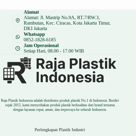
adalah:
ini
Rp 168.000.
adalah:
Alamat
Rp 126.000.
Alamat: Jl. Mastrip No.9A, RT.7/RW.3,
Rambutan, Kec. Ciracas, Kota Jakarta Timur,
DKI Jakarta
Whatsapp
0852-1828-6185
Jam Operasional
Setiap Hari, 08.00 - 17.00 WIB
Raja Plastik Indonesia adalah distributor produk plastik No.1 di Indonesia. Berdiri
sejak 2015, kami menyediakan produk plastik berkualitas dari brand ternama
dengan layanan cepat, aman, dan terpercaya ke seluruh Indonesia.
Perlengkapan Plastik Industri