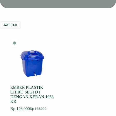
FILTER
EMBER PLASTIK
CHIRO SEGI DT
DENGAN KERAN 1038
KR
Rp
126.000
Rp
168.000
Harga
Harga
aslinya
saat