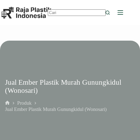
Skip
to
content
No
results
Jual Ember Plastik Murah Gunungkidul
(Wonosari)
Produk
Home
Jual Ember Plastik Murah Gunungkidul (Wonosari)