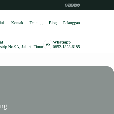
duk
Kontak
Tentang
Blog
Pelanggan
at
Whatsapp
astrip No.9A, Jakarta Timur
0852-1828-6185
eng