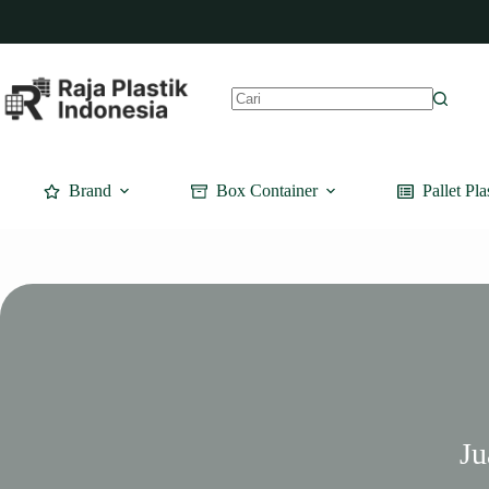
Skip
to
content
No
results
Brand
Box Container
Pallet Pla
Ju