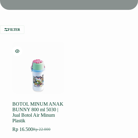
FILTER
BOTOL MINUM ANAK
BUNNY 800 ml 5030 |
Jual Botol Air Minum
Plastik
Rp
16.500
Rp
22.000
Harga
Harga
aslinya
saat