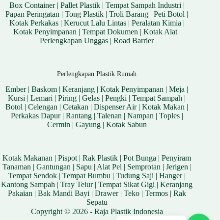
Box Container
|
Pallet Plastik
|
Tempat Sampah Industri
|
Papan Peringatan
|
Tong Plastik
|
Troli Barang
|
Peti Botol
|
Kotak Perkakas
|
Kerucut Lalu Lintas
|
Peralatan Kimia
|
Kotak Penyimpanan
|
Tempat Dokumen
|
Kotak Alat
|
Perlengkapan Unggas
|
Road Barrier
Perlengkapan Plastik Rumah
Ember
|
Baskom
|
Keranjang
|
Kotak Penyimpanan
|
Meja
|
Kursi
|
Lemari
|
Piring
|
Gelas
|
Pengki
|
Tempat Sampah
|
Botol
|
Celengan
|
Cetakan
|
Dispenser Air
|
Kotak Makan
|
Perkakas Dapur
|
Rantang
|
Talenan
|
Nampan
|
Toples
|
Cermin
|
Gayung
|
Kotak Sabun
Kotak Makanan
|
Pispot
|
Rak Plastik
|
Pot Bunga
|
Penyiram
Tanaman
|
Gantungan
|
Sapu
|
Alat Pel
|
Semprotan
|
Jerigen
|
Tempat Sendok
|
Tempat Bumbu
|
Tudung Saji
|
Hanger
|
Kantong Sampah
|
Tray Telur
|
Tempat Sikat Gigi
|
Keranjang
Pakaian
|
Bak Mandi Bayi
|
Drawer
|
Teko
|
Termos
|
Rak
Sepatu
Copyright © 2026 - Raja Plastik Indonesia