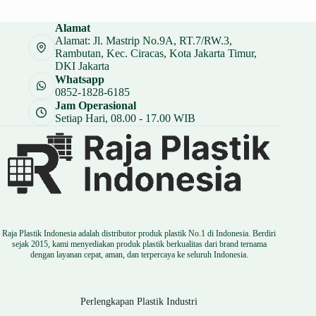
adalah:
ini
Rp 22.000.
adalah:
Alamat
Rp 16.500.
Alamat: Jl. Mastrip No.9A, RT.7/RW.3,
Rambutan, Kec. Ciracas, Kota Jakarta Timur,
DKI Jakarta
Whatsapp
0852-1828-6185
Jam Operasional
Setiap Hari, 08.00 - 17.00 WIB
Raja Plastik Indonesia adalah distributor produk plastik No.1 di Indonesia. Berdiri
sejak 2015, kami menyediakan produk plastik berkualitas dari brand ternama
dengan layanan cepat, aman, dan terpercaya ke seluruh Indonesia.
Perlengkapan Plastik Industri