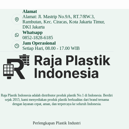
adalah:
ini
Rp 17.000.
adalah:
Alamat
Rp 12.750.
Alamat: Jl. Mastrip No.9A, RT.7/RW.3,
Rambutan, Kec. Ciracas, Kota Jakarta Timur,
DKI Jakarta
Whatsapp
0852-1828-6185
Jam Operasional
Setiap Hari, 08.00 - 17.00 WIB
Raja Plastik Indonesia adalah distributor produk plastik No.1 di Indonesia. Berdiri
sejak 2015, kami menyediakan produk plastik berkualitas dari brand ternama
dengan layanan cepat, aman, dan terpercaya ke seluruh Indonesia.
Perlengkapan Plastik Industri