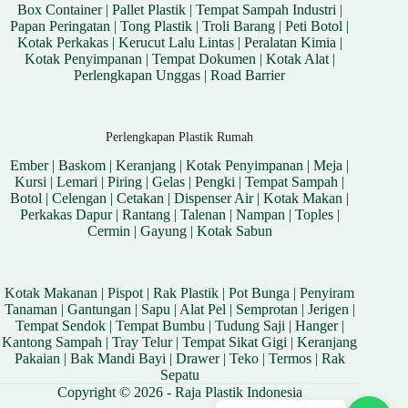
Box Container
|
Pallet Plastik
|
Tempat Sampah Industri
|
Papan Peringatan
|
Tong Plastik
|
Troli Barang
|
Peti Botol
|
Kotak Perkakas
|
Kerucut Lalu Lintas
|
Peralatan Kimia
|
Kotak Penyimpanan
|
Tempat Dokumen
|
Kotak Alat
|
Perlengkapan Unggas
|
Road Barrier
Perlengkapan Plastik Rumah
Ember
|
Baskom
|
Keranjang
|
Kotak Penyimpanan
|
Meja
|
Kursi
|
Lemari
|
Piring
|
Gelas
|
Pengki
|
Tempat Sampah
|
Botol
|
Celengan
|
Cetakan
|
Dispenser Air
|
Kotak Makan
|
Perkakas Dapur
|
Rantang
|
Talenan
|
Nampan
|
Toples
|
Cermin
|
Gayung
|
Kotak Sabun
Kotak Makanan
|
Pispot
|
Rak Plastik
|
Pot Bunga
|
Penyiram
Tanaman
|
Gantungan
|
Sapu
|
Alat Pel
|
Semprotan
|
Jerigen
|
Tempat Sendok
|
Tempat Bumbu
|
Tudung Saji
|
Hanger
|
Kantong Sampah
|
Tray Telur
|
Tempat Sikat Gigi
|
Keranjang
Pakaian
|
Bak Mandi Bayi
|
Drawer
|
Teko
|
Termos
|
Rak
Sepatu
Copyright © 2026 - Raja Plastik Indonesia