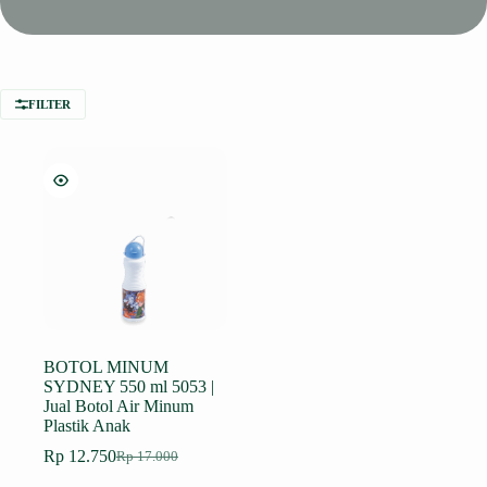
FILTER
BOTOL MINUM
SYDNEY 550 ml 5053 |
Jual Botol Air Minum
Plastik Anak
Rp
12.750
Rp
17.000
Harga
Harga
aslinya
saat