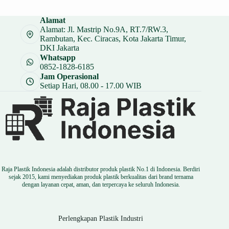
adalah:
ini
Rp 30.000.
adalah:
Alamat
Rp 22.500.
Alamat: Jl. Mastrip No.9A, RT.7/RW.3,
Rambutan, Kec. Ciracas, Kota Jakarta Timur,
DKI Jakarta
Whatsapp
0852-1828-6185
Jam Operasional
Setiap Hari, 08.00 - 17.00 WIB
Raja Plastik Indonesia adalah distributor produk plastik No.1 di Indonesia. Berdiri
sejak 2015, kami menyediakan produk plastik berkualitas dari brand ternama
dengan layanan cepat, aman, dan terpercaya ke seluruh Indonesia.
Perlengkapan Plastik Industri