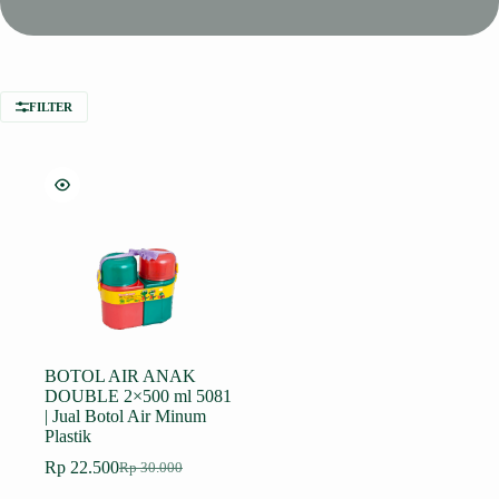
FILTER
BOTOL AIR ANAK
DOUBLE 2×500 ml 5081
| Jual Botol Air Minum
Plastik
Rp
22.500
Rp
30.000
Harga
Harga
aslinya
saat