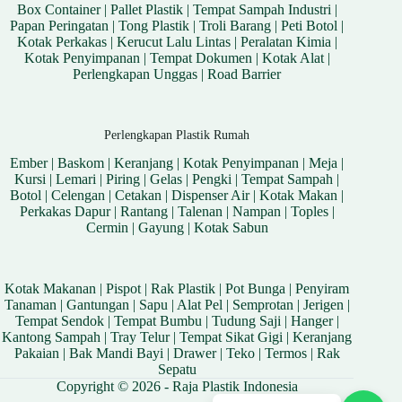
Box Container
|
Pallet Plastik
|
Tempat Sampah Industri
|
Papan Peringatan
|
Tong Plastik
|
Troli Barang
|
Peti Botol
|
Kotak Perkakas
|
Kerucut Lalu Lintas
|
Peralatan Kimia
|
Kotak Penyimpanan
|
Tempat Dokumen
|
Kotak Alat
|
Perlengkapan Unggas
|
Road Barrier
Perlengkapan Plastik Rumah
Ember
|
Baskom
|
Keranjang
|
Kotak Penyimpanan
|
Meja
|
Kursi
|
Lemari
|
Piring
|
Gelas
|
Pengki
|
Tempat Sampah
|
Botol
|
Celengan
|
Cetakan
|
Dispenser Air
|
Kotak Makan
|
Perkakas Dapur
|
Rantang
|
Talenan
|
Nampan
|
Toples
|
Cermin
|
Gayung
|
Kotak Sabun
Kotak Makanan
|
Pispot
|
Rak Plastik
|
Pot Bunga
|
Penyiram
Tanaman
|
Gantungan
|
Sapu
|
Alat Pel
|
Semprotan
|
Jerigen
|
Tempat Sendok
|
Tempat Bumbu
|
Tudung Saji
|
Hanger
|
Kantong Sampah
|
Tray Telur
|
Tempat Sikat Gigi
|
Keranjang
Pakaian
|
Bak Mandi Bayi
|
Drawer
|
Teko
|
Termos
|
Rak
Sepatu
Copyright © 2026 - Raja Plastik Indonesia